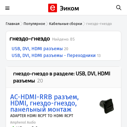
Эиком
Главная
Популярное
Кабельные сборки
гнездо-гнездо
гнездо-гнездо
Найдено:
85
USB, DVI, HDMI разъемы
20
USB, DVI, HDMI разъемы - Переходники
13
гнездо-гнездо
в разделе:
USB, DVI, HDMI
разъемы
20
AC-HDMI-RRB разъем,
HDMI, гнездо-гнездо,
панельный монтаж
ADAPTER HDMI RCPT TO HDMI RCPT
Amphenol Audio