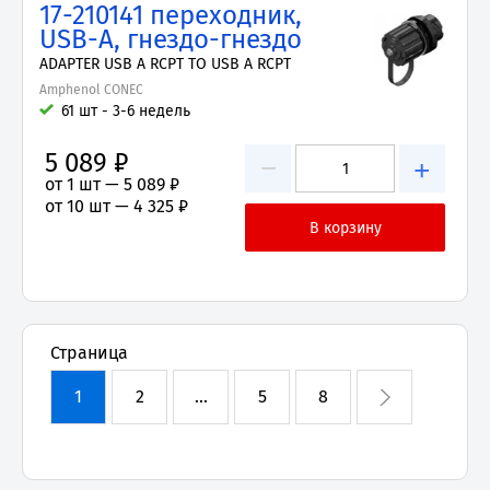
17-210141 переходник,
USB-A, гнездо-гнездо
ADAPTER USB A RCPT TO USB A RCPT
Amphenol CONEC
61 шт - 3-6 недель
5 089 ₽
−
+
от 1 шт —
5 089 ₽
от 10 шт —
4 325 ₽
Страница
1
2
...
5
8