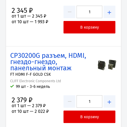
2 345 ₽
−
+
от 1 шт —
2 345 ₽
от 10 шт —
1 993 ₽
CP30200G разъем, HDMI,
гнездо-гнездо,
панельный монтаж
FT HDMI F-F GOLD CSK
CLIFF Electronic Components Ltd
99 шт - 3-6 недель
2 379 ₽
−
+
от 1 шт —
2 379 ₽
от 10 шт —
2 022 ₽