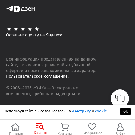
Оставьте оценку на Яндексе
Вся информация представленная на данном
сайте, не является рекламой и публичной
офертой и носит ознакомительный характер.
Пользовательское соглашение
.
© 2006—
2026
, «ЭИК»
— Электронные
компоненты, приборы и радиодетали
Используя сайт, вы соглашаетесь на
Я.Метрику
и
cookie
.
ОК
Каталог
Избранное
Главная
Корзина
Войти