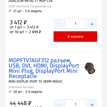
DUALSLIM METAL FT MDP CSK
CLIFF Electronic Components Ltd
21 шт - 3-6 недель
3 412 ₽
−
+
от 1 шт —
3 412 ₽
от 10 шт —
2 899 ₽
MDPFTV7AGF312 разъем,
USB, DVI, HDMI, DisplayPort
Mini Plug, DisplayPort Mini
Receptacle
MINI DISPLAY PORT TV 38999 REDUC
Amphenol Socapex
20 шт - 3-6 недель
44 448 ₽
−
+