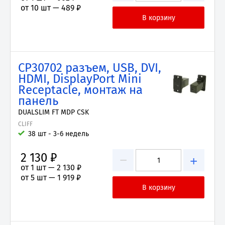
от 10 шт —
489 ₽
CP30702 разъем, USB, DVI,
HDMI, DisplayPort Mini
Receptacle, монтаж на
панель
DUALSLIM FT MDP CSK
CLIFF
38 шт - 3-6 недель
2 130 ₽
−
+
от 1 шт —
2 130 ₽
от 5 шт —
1 919 ₽