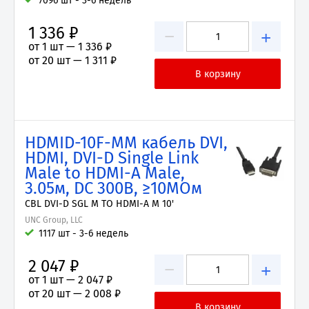
7096 шт - 3-6 недель
1 336 ₽
−
+
от 1 шт —
1 336 ₽
от 20 шт —
1 311 ₽
HDMID-10F-MM кабель DVI,
HDMI, DVI-D Single Link
Male to HDMI-A Male,
3.05м, DC 300В, ≥10МОм
CBL DVI-D SGL M TO HDMI-A M 10'
UNC Group, LLC
1117 шт - 3-6 недель
2 047 ₽
−
+
от 1 шт —
2 047 ₽
от 20 шт —
2 008 ₽