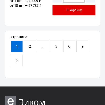
от 1 шт —
44 448 ₽
от 10 шт —
37 787 ₽
Страница
1
2
...
5
6
9
Эиком