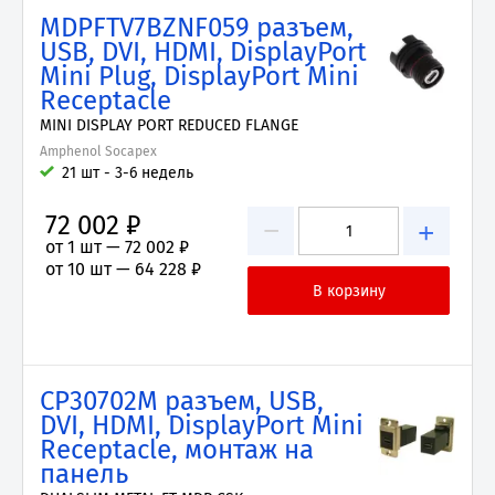
MDPFTV7BZNF059 разъем,
USB, DVI, HDMI, DisplayPort
Mini Plug, DisplayPort Mini
Receptacle
MINI DISPLAY PORT REDUCED FLANGE
Amphenol Socapex
21 шт - 3-6 недель
72 002 ₽
−
+
от 1 шт —
72 002 ₽
от 10 шт —
64 228 ₽
CP30702M разъем, USB,
DVI, HDMI, DisplayPort Mini
Receptacle, монтаж на
панель