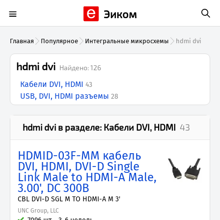
Эиком
Главная
Популярное
Интегральные микросхемы
hdmi dvi
hdmi dvi
Найдено:
126
Кабели DVI, HDMI
43
USB, DVI, HDMI разъемы
28
hdmi dvi
в разделе:
Кабели DVI, HDMI
43
HDMID-03F-MM кабель
DVI, HDMI, DVI-D Single
Link Male to HDMI-A Male,
3.00', DC 300В
CBL DVI-D SGL M TO HDMI-A M 3'
UNC Group, LLC