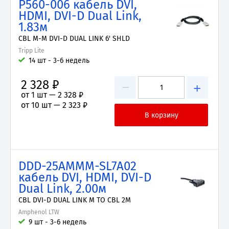
P560-006 кабель DVI,
HDMI, DVI-D Dual Link,
1.83м
CBL M-M DVI-D DUAL LINK 6' SHLD
Tripp Lite
14 шт - 3-6 недель
2 328 ₽
−
+
от 1 шт —
2 328 ₽
от 10 шт —
2 323 ₽
DDD-25AMMM-SL7A02
кабель DVI, HDMI, DVI-D
Dual Link, 2.00м
CBL DVI-D DUAL LINK M TO CBL 2M
Amphenol LTW
9 шт - 3-6 недель