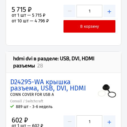
5 715 ₽
−
+
от 1 шт —
5 715 ₽
от 10 шт —
4 796 ₽
hdmi dvi
в разделе:
USB, DVI, HDMI
разъемы
28
D24295-WA крышка
разъема, USB, DVI, HDMI
CONN COVER FOR USB A
Conxall / Switchcraft
889 шт - 3-6 недель
602 ₽
−
+
от 1 шт —
602 ₽