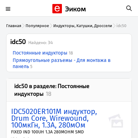
Эиком
Главная
Популярное
Индукторы, Катушки, Дроссели
idc50
idc50
Найдено:
34
Постоянные индукторы
18
Прямоугольные разъемы - Для монтажа в
панель
5
idc50
в разделе:
Постоянные
индукторы
18
IDC5020ER101M индуктор,
Drum Core, Wirewound,
100мкГн, 1.3А, 280мОм
FIXED IND 100UH 1.3A 280MOHM SMD