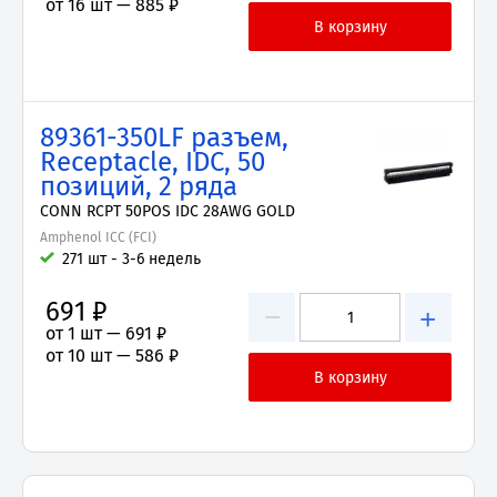
от 16 шт —
885 ₽
89361-350LF разъем,
Receptacle, IDC, 50
позиций, 2 ряда
CONN RCPT 50POS IDC 28AWG GOLD
Amphenol ICC (FCI)
271 шт - 3-6 недель
691 ₽
−
+
от 1 шт —
691 ₽
от 10 шт —
586 ₽