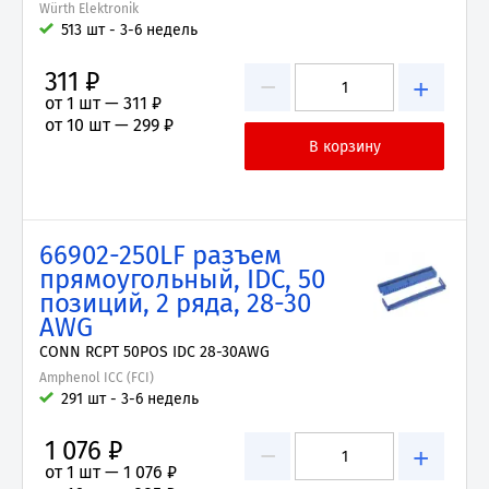
Würth Elektronik
513 шт - 3-6 недель
311 ₽
−
+
от 1 шт —
311 ₽
от 10 шт —
299 ₽
66902-250LF разъем
прямоугольный, IDC, 50
позиций, 2 ряда, 28-30
AWG
CONN RCPT 50POS IDC 28-30AWG
Amphenol ICC (FCI)
291 шт - 3-6 недель
1 076 ₽
−
+
от 1 шт —
1 076 ₽