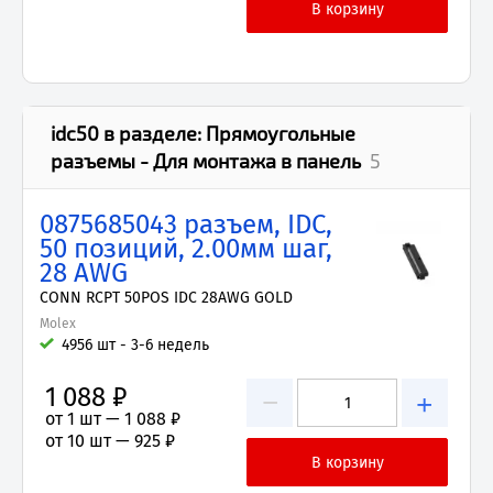
idc50
в разделе:
Прямоугольные
разъемы - Для монтажа в панель
5
0875685043 разъем, IDC,
50 позиций, 2.00мм шаг,
28 AWG
CONN RCPT 50POS IDC 28AWG GOLD
Molex
4956 шт - 3-6 недель
1 088 ₽
−
+
от 1 шт —
1 088 ₽
от 10 шт —
925 ₽