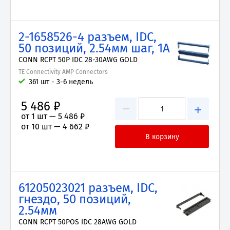
2-1658526-4 разъем, IDC,
50 позиций, 2.54мм шаг, 1А
CONN RCPT 50P IDC 28-30AWG GOLD
TE Connectivity AMP Connectors
361 шт - 3-6 недель
5 486 ₽
−
+
от 1 шт —
5 486 ₽
от 10 шт —
4 662 ₽
61205023021 разъем, IDC,
гнездо, 50 позиций,
2.54мм
CONN RCPT 50POS IDC 28AWG GOLD