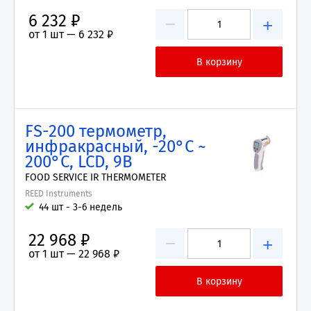
6 232 ₽
−
+
от 1 шт —
6 232 ₽
FS-200 термометр,
инфракрасный, -20°C ~
200°C, LCD, 9В
FOOD SERVICE IR THERMOMETER
REED Instruments
44 шт - 3-6 недель
22 968 ₽
−
+
от 1 шт —
22 968 ₽