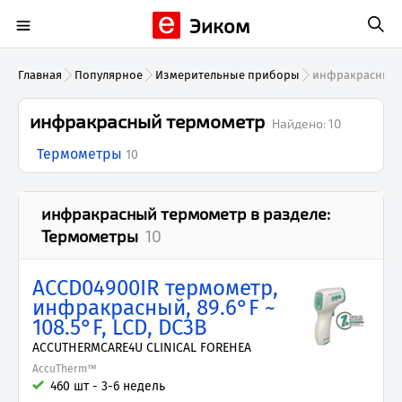
Эиком
Главная
Популярное
Измерительные приборы
инфракрасный 
инфракрасный термометр
Найдено:
10
Термометры
10
инфракрасный термометр
в разделе:
Термометры
10
ACCD04900IR термометр,
инфракрасный, 89.6°F ~
108.5°F, LCD, DC3В
ACCUTHERMCARE4U CLINICAL FOREHEA
AccuTherm™
460 шт - 3-6 недель