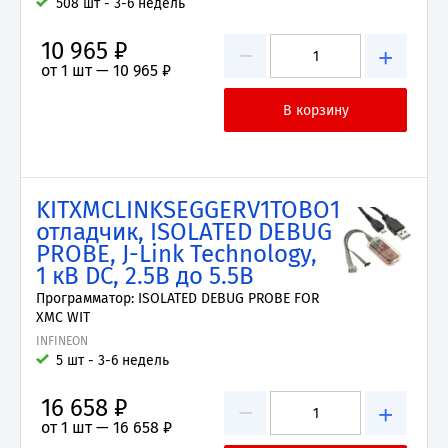
508 шт - 3-6 недель
10 965 ₽
−
+
от 1 шт —
10 965 ₽
KITXMCLINKSEGGERV1TOBO1
отладчик, ISOLATED DEBUG
PROBE, J-Link Technology,
1 кВ DC, 2.5В до 5.5В
Программатор: ISOLATED DEBUG PROBE FOR
XMC WIT
INFINEON
5 шт - 3-6 недель
16 658 ₽
−
+
от 1 шт —
16 658 ₽