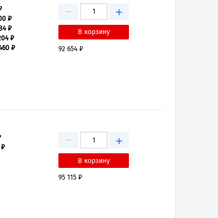
−
₽
+
00 ₽
84 ₽
204 ₽
460 ₽
92 654 ₽
−
₽
+
 ₽
95 115 ₽