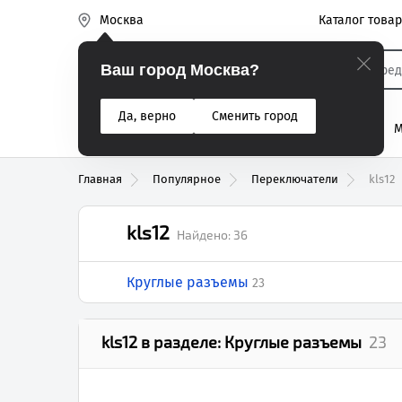
Каталог това
Москва
Эиком
Ваш город Москва?
Да, верно
Сменить город
% Акции
Разъемы
Реле
Вентиляторы
М
Реле электром
Главная
Популярное
Переключатели
kls12
kls12
Найдено:
36
Круглые разъемы
23
kls12
в разделе:
Круглые разъемы
23