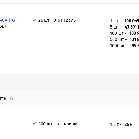
M40A-HG
26 шт - 3-6 недель
1 шт -
106 049
SET
5 шт -
43 691 
100 шт -
103 
500 шт -
101 
1000 шт -
99 
нты
6
400 шт - в наличии
1 шт -
26 ₽