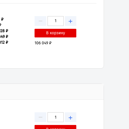
−
 ₽
+
₽
928 ₽
849 ₽
812 ₽
106 049 ₽
−
+