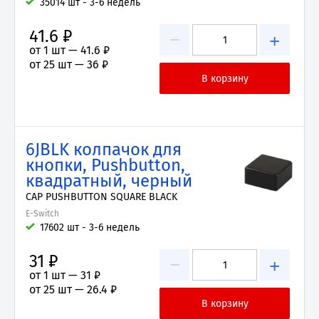
35014 шт - 3-6 недель
41.6 ₽
−
+
от 1 шт —
41.6 ₽
от 25 шт —
36 ₽
6JBLK колпачок для
кнопки, Pushbutton,
квадратный, черный
CAP PUSHBUTTON SQUARE BLACK
E-Switch
17602 шт - 3-6 недель
31 ₽
−
+
от 1 шт —
31 ₽
от 25 шт —
26.4 ₽