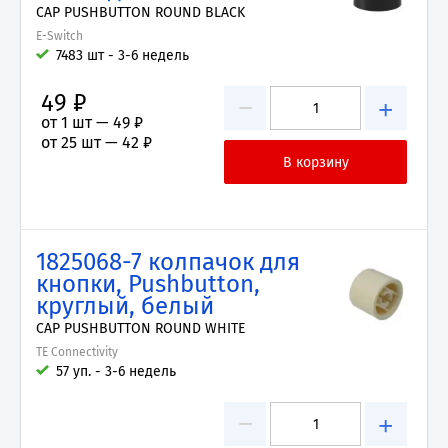
CAP PUSHBUTTON ROUND BLACK
E-Switch
7483 шт - 3-6 недель
49 ₽
−
+
от 1 шт —
49 ₽
от 25 шт —
42 ₽
1825068-7 колпачок для
кнопки, Pushbutton,
круглый, белый
CAP PUSHBUTTON ROUND WHITE
TE Connectivity
57 уп. - 3-6 недель
−
+