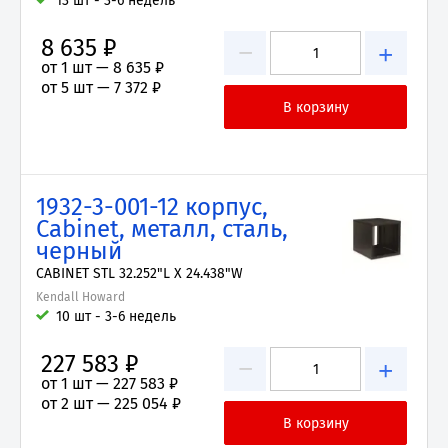
13 шт - 3-6 недель
8 635 ₽
−
+
от 1 шт —
8 635 ₽
от 5 шт —
7 372 ₽
1932-3-001-12 корпус,
Cabinet, металл, сталь,
черный
CABINET STL 32.252"L X 24.438"W
Kendall Howard
10 шт - 3-6 недель
227 583 ₽
−
+
от 1 шт —
227 583 ₽
от 2 шт —
225 054 ₽