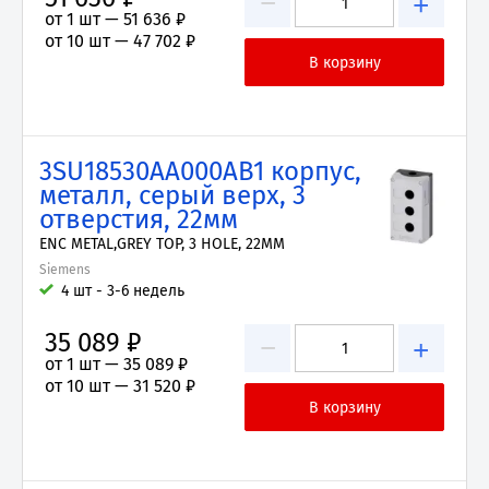
−
+
от 1 шт —
51 636 ₽
от 10 шт —
47 702 ₽
3SU18530AA000AB1 корпус,
металл, серый верх, 3
отверстия, 22мм
ENC METAL,GREY TOP, 3 HOLE, 22MM
Siemens
4 шт - 3-6 недель
35 089 ₽
−
+
от 1 шт —
35 089 ₽
от 10 шт —
31 520 ₽