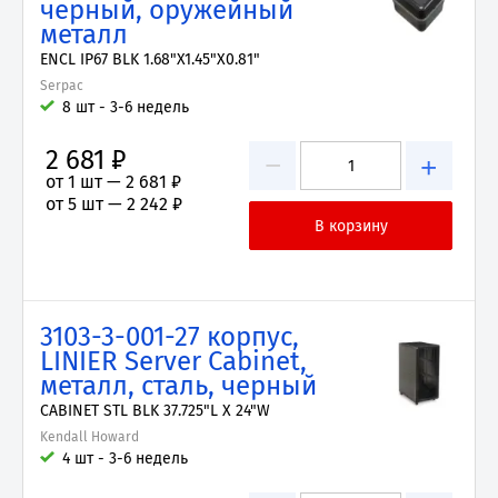
черный, оружейный
металл
ENCL IP67 BLK 1.68"X1.45"X0.81"
Serpac
8 шт - 3-6 недель
2 681 ₽
−
+
от 1 шт —
2 681 ₽
от 5 шт —
2 242 ₽
3103-3-001-27 корпус,
LINIER Server Cabinet,
металл, сталь, черный
CABINET STL BLK 37.725"L X 24"W
Kendall Howard
4 шт - 3-6 недель