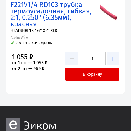
F221V1/4 RD103 трубка
термоусадочная, гибкая,
2:1, 0.250" (6.35мм),
красная
HEATSHRINK 1/4" X 4' RED
Alpha Wire
88 шт - 3-6 недель
1 055 ₽
−
+
от 1 шт —
1 055 ₽
от 2 шт —
969 ₽
Эиком