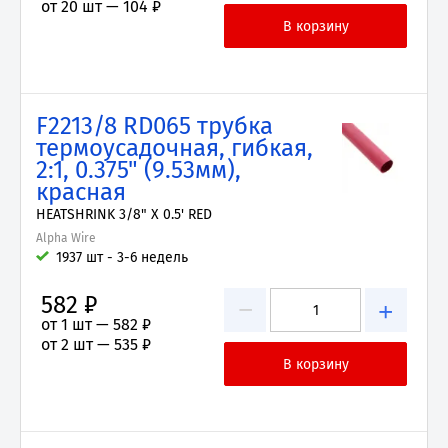
от 20 шт —
104 ₽
F2213/8 RD065 трубка
термоусадочная, гибкая,
2:1, 0.375" (9.53мм),
красная
HEATSHRINK 3/8" X 0.5' RED
Alpha Wire
1937 шт - 3-6 недель
582 ₽
−
+
от 1 шт —
582 ₽
от 2 шт —
535 ₽