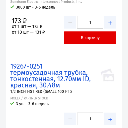
Sumitomo Electric Interconnect Products, Inc.
3000 шт - 3-6 недель
173 ₽
−
+
от 1 шт —
173 ₽
от 10 шт —
131 ₽
19267-0251
термоусадочная трубка,
тонкостенная, 12.70мм ID,
красная, 30.48м
1/2 INCH HST RED (SMALL 100 FT S
MOLEX / PARTNER STOCK
3 уп. - 3-6 недель
−
+