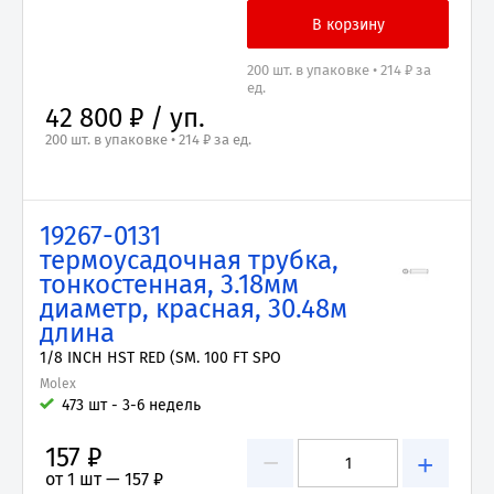
200 шт. в упаковке • 214 ₽ за
ед.
42 800 ₽ / уп.
200 шт. в упаковке • 214 ₽ за ед.
19267-0131
термоусадочная трубка,
тонкостенная, 3.18мм
диаметр, красная, 30.48м
длина
1/8 INCH HST RED (SM. 100 FT SPO
Molex
473 шт - 3-6 недель
157 ₽
−
+
от 1 шт —
157 ₽