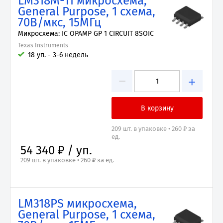
LM318M-TI микросхема,
General Purpose, 1 схема,
70В/мкс, 15МГц
Микросхема: IC OPAMP GP 1 CIRCUIT 8SOIC
Texas Instruments
18 уп. - 3-6 недель
−
+
209 шт. в упаковке • 260 ₽ за
ед.
54 340 ₽ / уп.
209 шт. в упаковке • 260 ₽ за ед.
LM318PS микросхема,
General Purpose, 1 схема,