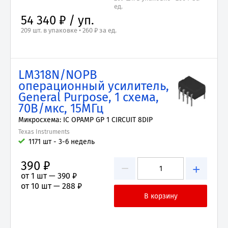
ед.
54 340 ₽ / уп.
209 шт. в упаковке • 260 ₽ за ед.
LM318N/NOPB
операционный усилитель,
General Purpose, 1 схема,
70В/мкс, 15МГц
Микросхема: IC OPAMP GP 1 CIRCUIT 8DIP
Texas Instruments
1171 шт - 3-6 недель
390 ₽
−
+
от 1 шт —
390 ₽
от 10 шт —
288 ₽