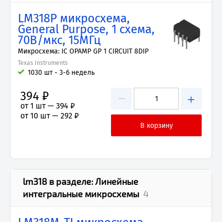
LM318P микросхема,
General Purpose, 1 схема,
70В/мкс, 15МГц
Микросхема: IC OPAMP GP 1 CIRCUIT 8DIP
Texas Instruments
1030 шт - 3-6 недель
394 ₽
−
+
от 1 шт —
394 ₽
от 10 шт —
292 ₽
lm318
в разделе:
Линейные
интегральные микросхемы
4