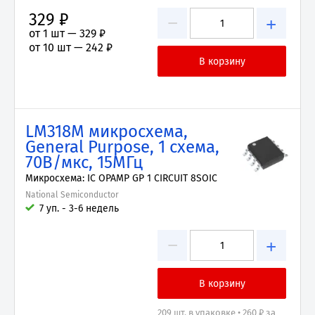
329 ₽
−
+
от 1 шт —
329 ₽
от 10 шт —
242 ₽
LM318M микросхема,
General Purpose, 1 схема,
70В/мкс, 15МГц
Микросхема: IC OPAMP GP 1 CIRCUIT 8SOIC
National Semiconductor
7 уп. - 3-6 недель
−
+
209 шт. в упаковке • 260 ₽ за