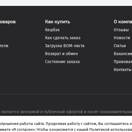
товаров
Как купить
О комп
Кешбэк
Отзывы
Как сделать заказ
Новости
тели
Загрузка BOM-листа
Статьи
Возврат и обмен
Ваканси
Состояние заказа
Правова
Контакты
 является рекламой и публичной офертой и носит ознакомительн
улучшения работы сайта. Продолжая работу с сайтом, Вы
соглашаетесь
н
боры и радиодетали
жмите «Я согласен».
Чтобы ознакомится с нашей Политикой использова