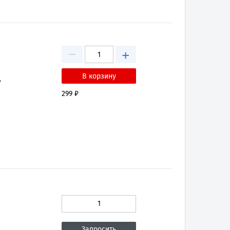
−
+
₽
299 ₽