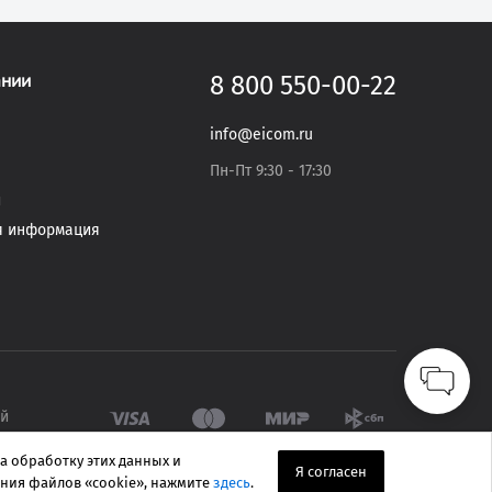
ании
8 800 550-00-22
info@eicom.ru
Пн-Пт 9:30 - 17:30
и
я информация
ый
а обработку этих данных и
Я согласен
ния файлов «cookie», нажмите
здесь
.