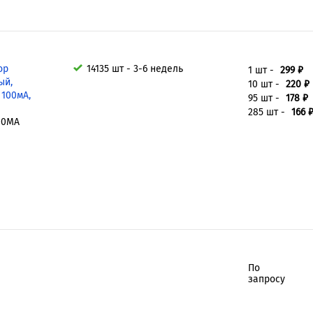
ор
14135 шт - 3-6 недель
1 шт -
299 ₽
ый,
10 шт -
220 ₽
 100мА,
95 шт -
178 ₽
285 шт -
166 
100MA
По
запросу