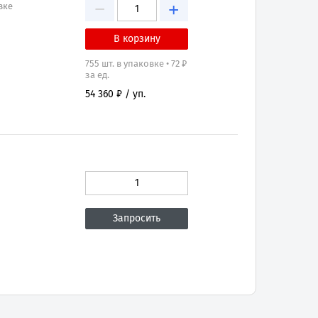
−
+
вке
755 шт. в упаковке • 72 ₽
за ед.
54 360 ₽ / уп.