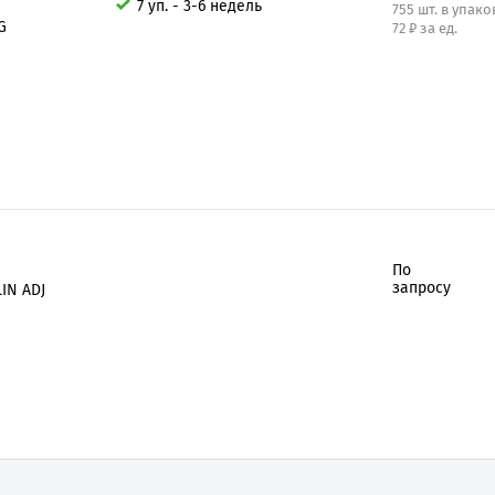
7 уп. - 3-6 недель
755 шт. в упако
G
72 ₽ за ед.
По
запросу
IN ADJ