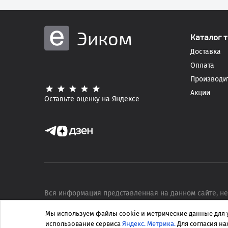
Эиком
Каталог 
Доставка
Оплата
Производи
Акции
Оставьте оценку на Яндексе
Вся информация представленная на данном сайте, не
характер.
Пользовательское соглашение
.
Мы используем файлы
cookie
и метрические данные для 
© 2006—
2026
, «ЭИК»
— Электронные компоненты, при
использование сервиса
Яндекс. Метрика.
Для согласия на