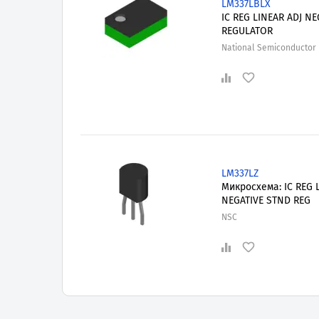
LM337LBLX
IC REG LINEAR ADJ NE
REGULATOR
National Semiconductor
LM337LZ
Микросхема: IC REG L
NEGATIVE STND REG
NSC