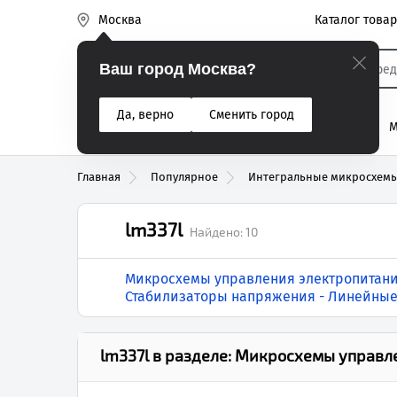
Каталог това
Москва
Эиком
Ваш город Москва?
Да, верно
Сменить город
% Акции
Разъемы
Реле
Вентиляторы
М
Реле электром
Главная
Популярное
Интегральные микросхем
lm337l
Найдено:
10
Микросхемы управления электропитани
Стабилизаторы напряжения - Линейны
lm337l
в разделе:
Микросхемы управле