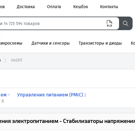
ров
Доставка
Оплата
Кешбэк
Контакты
икросхемы
Датчики и сенсоры
Транзисторы и диоды
К
агнитные
ы
lm337l
ем -
Управление питанием (PMIC)
2
е
8
ния электропитанием - Стабилизаторы напряжения