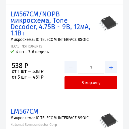
LM567CM/NOPB
микросхема, Tone
Decoder, 4.75В ~ 9В, 12мА,
1.1Вт
Микросхема: IC TELECOM INTERFACE 8SOIC
TEXAS INSTRUMENTS
4 шт - 3-6 недель
538 ₽
−
+
от 1 шт —
538 ₽
от 5 шт —
461 ₽
LM567CM
Микросхема: IC TELECOM INTERFACE 8SOIC
National Semiconductor Corp