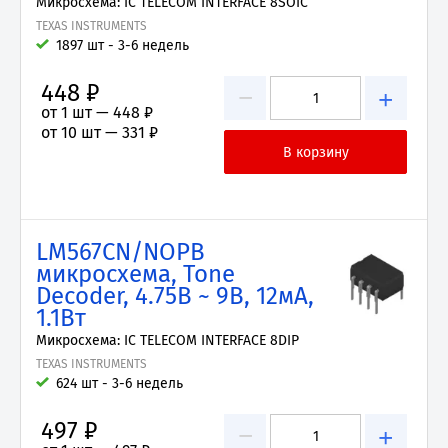
Микросхема: IC TELECOM INTERFACE 8SOIC
TEXAS INSTRUMENTS
1897 шт - 3-6 недель
448 ₽
−
+
от 1 шт —
448 ₽
от 10 шт —
331 ₽
LM567CN/NOPB
микросхема, Tone
Decoder, 4.75В ~ 9В, 12мА,
1.1Вт
Микросхема: IC TELECOM INTERFACE 8DIP
TEXAS INSTRUMENTS
624 шт - 3-6 недель
497 ₽
−
+