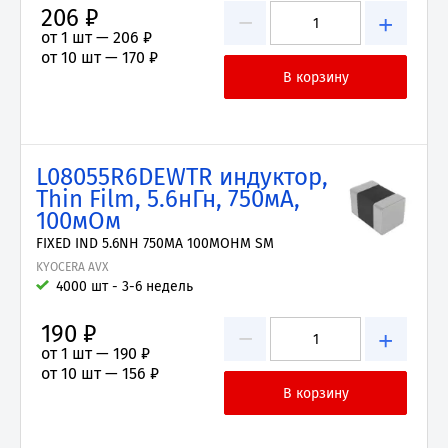
206 ₽
−
+
от 1 шт —
206 ₽
от 10 шт —
170 ₽
L08055R6DEWTR индуктор,
Thin Film, 5.6нГн, 750мА,
100мОм
FIXED IND 5.6NH 750MA 100MOHM SM
KYOCERA AVX
4000 шт - 3-6 недель
190 ₽
−
+
от 1 шт —
190 ₽
от 10 шт —
156 ₽