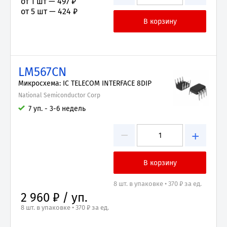
от 1 шт —
497 ₽
от 5 шт —
424 ₽
LM567CN
Микросхема: IC TELECOM INTERFACE 8DIP
National Semiconductor Corp
7 уп. - 3-6 недель
−
+
8 шт. в упаковке • 370 ₽ за ед.
2 960 ₽ / уп.
8 шт. в упаковке • 370 ₽ за ед.