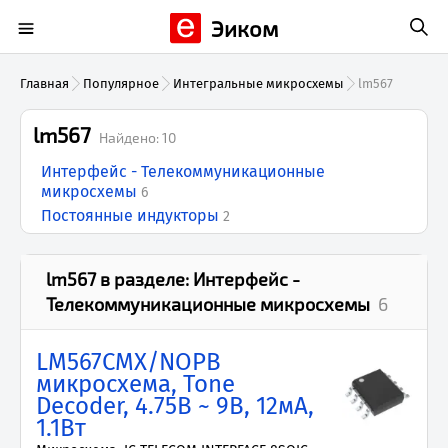
Эиком
Главная
Популярное
Интегральные микросхемы
lm567
lm567
Найдено:
10
Интерфейс - Телекоммуникационные
микросхемы
6
Постоянные индукторы
2
lm567
в разделе:
Интерфейс -
Телекоммуникационные микросхемы
6
LM567CMX/NOPB
микросхема, Tone
Decoder, 4.75В ~ 9В, 12мА,
1.1Вт