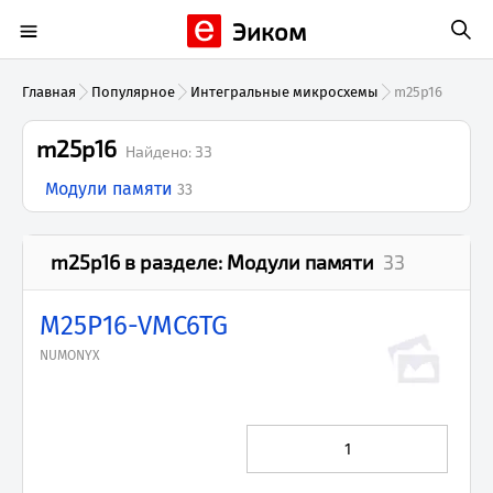
Эиком
Главная
Популярное
Интегральные микросхемы
m25p16
m25p16
Найдено:
33
Модули памяти
33
m25p16
в разделе:
Модули памяти
33
M25P16-VMC6TG
NUMONYX