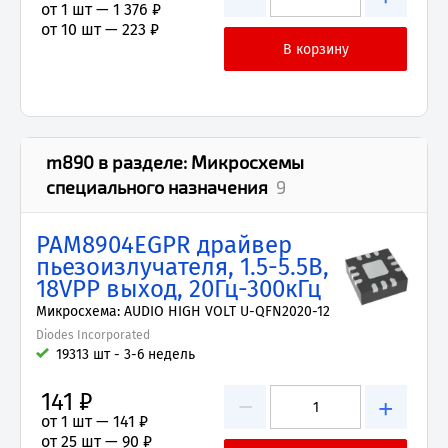
от 1 шт —
1 376 ₽
от 10 шт —
223 ₽
m890
в разделе:
Микросхемы
специального назначения
9
PAM8904EGPR драйвер
пьезоизлучателя, 1.5-5.5В,
18VPP выход, 20Гц-300кГц
Микросхема: AUDIO HIGH VOLT U-QFN2020-12
Diodes Incorporated
19313 шт - 3-6 недель
141 ₽
−
+
от 1 шт —
141 ₽
от 25 шт —
90 ₽