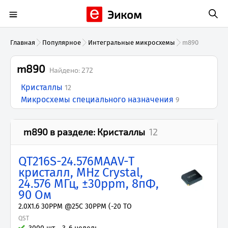
Эиком
Главная
Популярное
Интегральные микросхемы
m890
m890
Найдено:
272
Кристаллы
12
Микросхемы специального назначения
9
m890
в разделе:
Кристаллы
12
QT216S-24.576MAAV-T
кристалл, MHz Crystal,
24.576 МГц, ±30ppm, 8пФ,
90 Ом
2.0X1.6 30PPM @25C 30PPM (-20 TO
QST