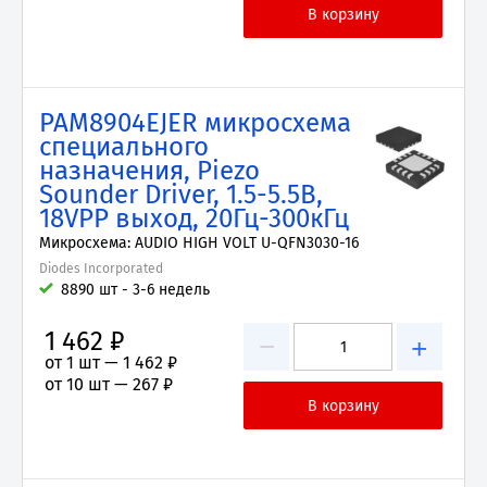
PAM8904EJER микросхема
специального
назначения, Piezo
Sounder Driver, 1.5-5.5В,
18VPP выход, 20Гц-300кГц
Микросхема: AUDIO HIGH VOLT U-QFN3030-16
Diodes Incorporated
8890 шт - 3-6 недель
1 462 ₽
−
+
от 1 шт —
1 462 ₽
от 10 шт —
267 ₽