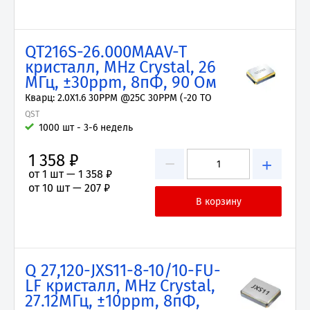
QT216S-26.000MAAV-T
кристалл, MHz Crystal, 26
МГц, ±30ppm, 8пФ, 90 Ом
Кварц: 2.0X1.6 30PPM @25C 30PPM (-20 TO
QST
1000 шт - 3-6 недель
1 358 ₽
−
+
от 1 шт —
1 358 ₽
от 10 шт —
207 ₽
Q 27,120-JXS11-8-10/10-FU-
LF кристалл, MHz Crystal,
27.12МГц, ±10ppm, 8пФ,