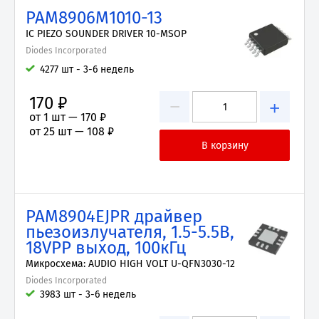
PAM8906M1010-13
IC PIEZO SOUNDER DRIVER 10-MSOP
Diodes Incorporated
4277 шт - 3-6 недель
170 ₽
−
+
от 1 шт —
170 ₽
от 25 шт —
108 ₽
PAM8904EJPR драйвер
пьезоизлучателя, 1.5-5.5В,
18VPP выход, 100кГц
Микросхема: AUDIO HIGH VOLT U-QFN3030-12
Diodes Incorporated
3983 шт - 3-6 недель