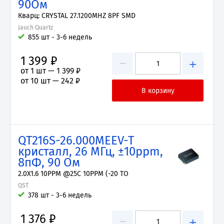
90Ом
Кварц: CRYSTAL 27.1200MHZ 8PF SMD
Jauch Quartz
855 шт - 3-6 недель
1 399 ₽
−
+
от 1 шт —
1 399 ₽
от 10 шт —
242 ₽
QT216S-26.000MEEV-T
кристалл, 26 МГц, ±10ppm,
8пФ, 90 Ом
2.0X1.6 10PPM @25C 10PPM (-20 TO
QST
378 шт - 3-6 недель
1 376 ₽
−
+