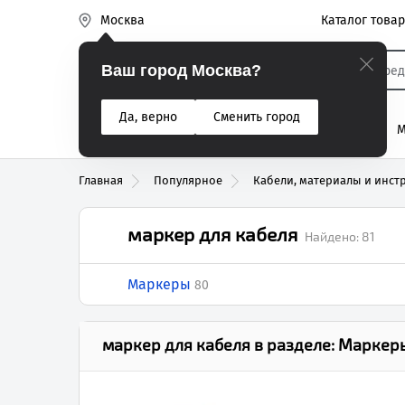
Каталог това
Москва
Эиком
Ваш город Москва?
Да, верно
Сменить город
% Акции
Разъемы
Реле
Вентиляторы
М
Реле электром
Главная
Популярное
Кабели, материалы и инст
маркер для кабеля
Найдено:
81
Маркеры
80
маркер для кабеля
в разделе:
Маркер