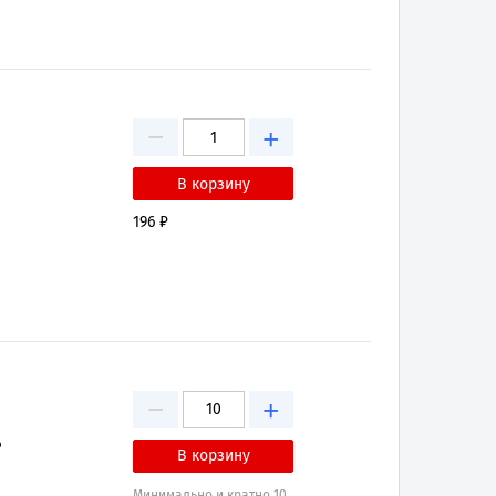
−
+
196 ₽
−
+
₽
Минимально и кратно 10