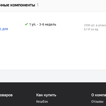
нные компоненты
1
1 уп. - 3-6 недель
2100 шт. в упак
, для
6.1 ₽ за ед.
товаров
Как купить
О комп
Кешбэк
Отзывы