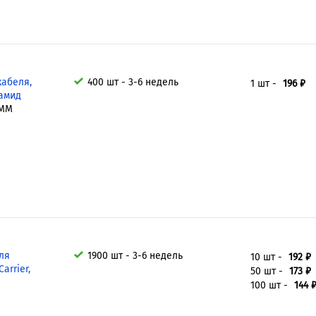
кабеля,
400 шт - 3-6 недель
1 шт -
196 ₽
иамид
4MM
ля
1900 шт - 3-6 недель
10 шт -
192 ₽
arrier,
50 шт -
173 ₽
100 шт -
144 