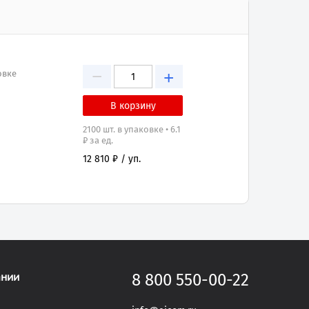
−
+
овке
2100 шт. в упаковке • 6.1
₽ за ед.
12 810 ₽ / уп.
ании
8 800 550-00-22