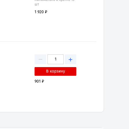
шт
1 920 ₽
−
+
901 ₽