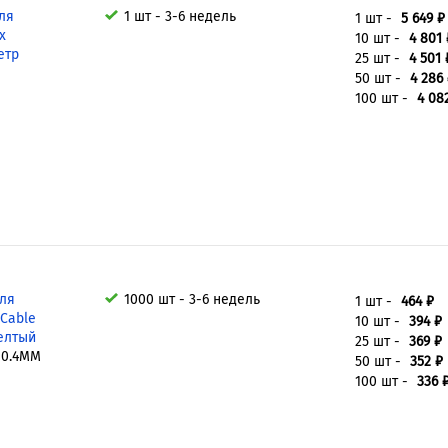
ля
1 шт - 3-6 недель
1 шт -
5 649 ₽
x
10 шт -
4 801 
етр
25 шт -
4 501 
50 шт -
4 286
100 шт -
4 08
для
1000 шт - 3-6 недель
1 шт -
464 ₽
 Cable
10 шт -
394 ₽
желтый
25 шт -
369 ₽
10.4MM
50 шт -
352 ₽
100 шт -
336 