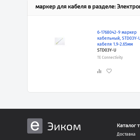
маркер для кабеля
в разделе:
Электро
6-1768042-9 маркер
кабельный, STD03Y-U
кабеля 1.9-2.65мм
STD03Y-U
TE Connectivity
Эиком
Каталог 
Доставка