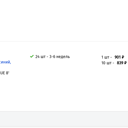
я
24 шт - 3-6 недель
1 шт -
901 ₽
синий,
10 шт -
839 ₽
UE 8'