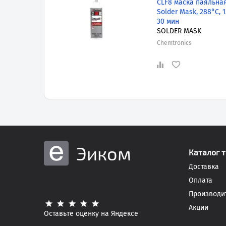
CLF8 маска паяльная
Solder Mask, 288°C, 1
30 мин
SOLDER MASK
Chemtronics
Эиком
Каталог 
Доставка
Оплата
Производи
Акции
Оставьте оценку на Яндексе