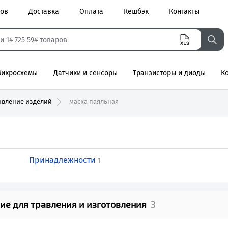
ров
Доставка
Оплата
Кешбэк
Контакты
икросхемы
Датчики и сенсоры
Транзисторы и диоды
К
агнитные
овление изделий
маска паяльная
Принадлежности
1
ие для травления и изготовления
3