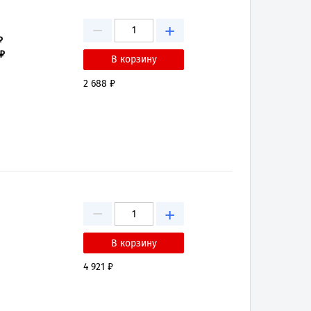
−
+
₽
 ₽
2 688 ₽
−
+
4 921 ₽