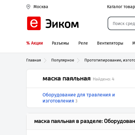
Каталог това
Москва
Эиком
% Акции
Разъемы
Реле
Вентиляторы
М
Реле электром
Главная
Популярное
Прототипирование, изгот
маска паяльная
Найдено:
4
Оборудование для травления и
изготовления
3
маска паяльная
в разделе:
Оборудован