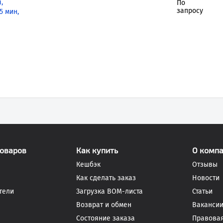
,
По
запросу
5 мин,
товаров
Как купить
О комп
Кешбэк
Отзывы
Как сделать заказ
Новости
тели
Загрузка BOM-листа
Статьи
Возврат и обмен
Ваканси
Состояние заказа
Правова