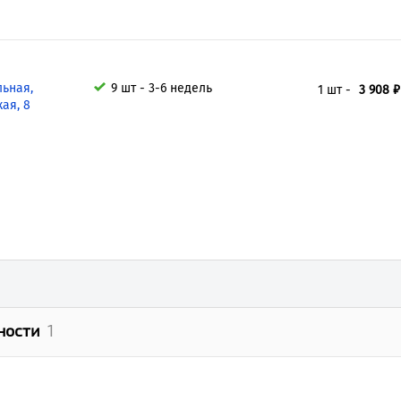
льная,
9 шт - 3-6 недель
1 шт -
3 908 ₽
ая, 8
ности
1