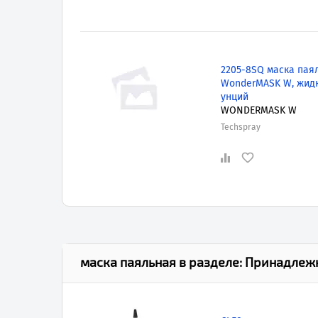
2205-8SQ маска пая
WonderMASK W, жидк
унций
WONDERMASK W
Techspray
маска паяльная
в разделе:
Принадлеж