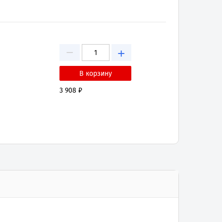
−
+
3 908 ₽