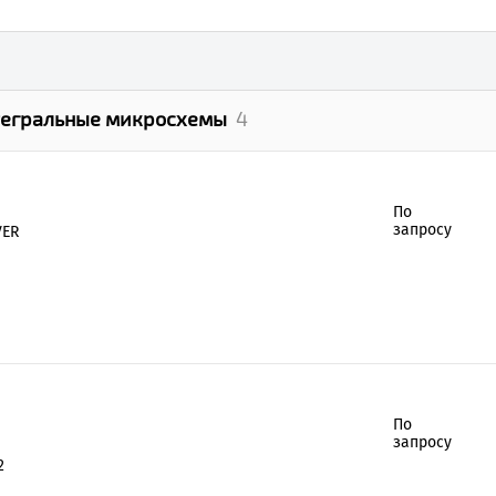
тегральные микросхемы
4
По
запросу
VER
По
запросу
2