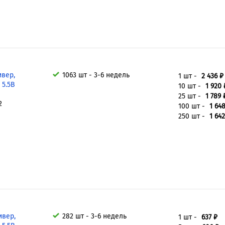
ивер,
1063 шт - 3-6 недель
1 шт -
2 436 ₽
~ 5.5В
10 шт -
1 920 
25 шт -
1 789 
2
100 шт -
1 64
250 шт -
1 642
ивер,
282 шт - 3-6 недель
1 шт -
637 ₽