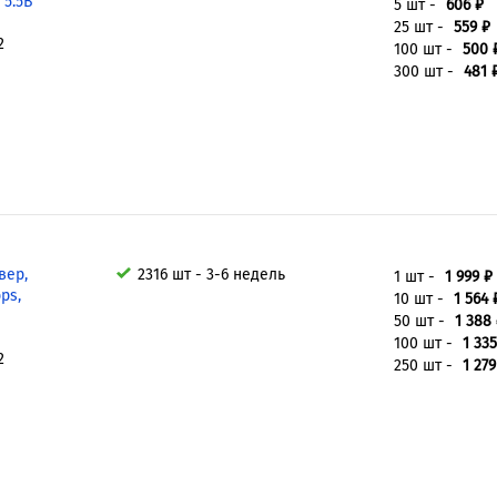
~ 5.5В
5 шт -
606 ₽
25 шт -
559 ₽
2
100 шт -
500 
300 шт -
481 
вер,
2316 шт - 3-6 недель
1 шт -
1 999 ₽
bps,
10 шт -
1 564 
50 шт -
1 388
100 шт -
1 335
2
250 шт -
1 279