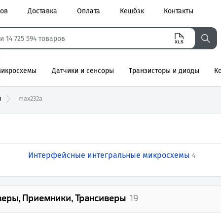
ров
Доставка
Оплата
Кешбэк
Контакты
икросхемы
Датчики и сенсоры
Транзисторы и диоды
К
агнитные
ы
max232a
Интерфейсные интегральные микросхемы
4
веры, Приемники, Трансиверы
19