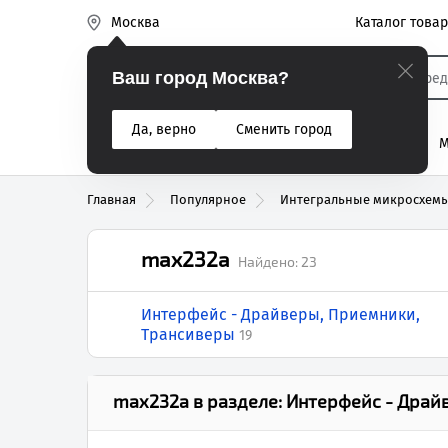
Каталог това
Москва
Эиком
Ваш город Москва?
Да, верно
Сменить город
% Акции
Разъемы
Реле
Вентиляторы
М
Реле электром
Главная
Популярное
Интегральные микросхем
max232a
Найдено:
23
Интерфейс - Драйверы, Приемники,
Трансиверы
19
max232a
в разделе:
Интерфейс - Драй