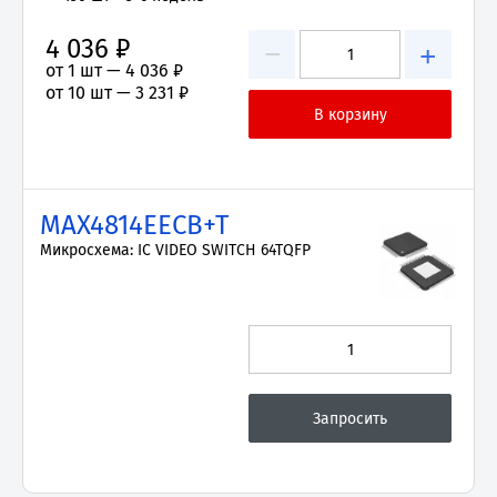
4 036 ₽
−
+
от 1 шт —
4 036 ₽
от 10 шт —
3 231 ₽
MAX4814EECB+T
Микросхема: IC VIDEO SWITCH 64TQFP