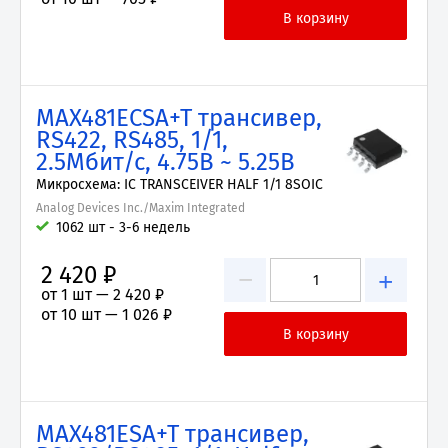
MAX481ECSA+T трансивер,
RS422, RS485, 1/1,
2.5Мбит/с, 4.75В ~ 5.25В
Микросхема: IC TRANSCEIVER HALF 1/1 8SOIC
Analog Devices Inc./Maxim Integrated
1062 шт - 3-6 недель
2 420 ₽
−
+
от 1 шт —
2 420 ₽
от 10 шт —
1 026 ₽
MAX481ESA+T трансивер,