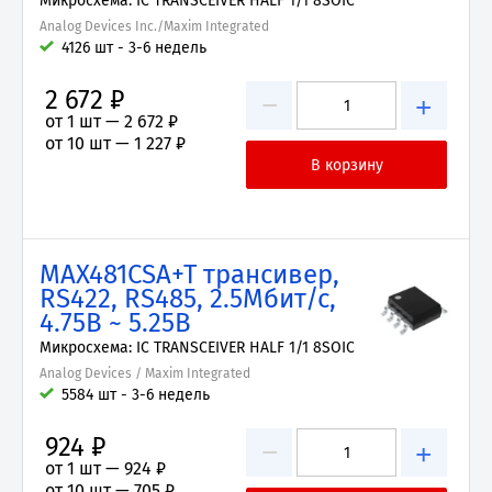
Микросхема: IC TRANSCEIVER HALF 1/1 8SOIC
Analog Devices Inc./Maxim Integrated
4126 шт - 3-6 недель
2 672 ₽
−
+
от 1 шт —
2 672 ₽
от 10 шт —
1 227 ₽
MAX481CSA+T трансивер,
RS422, RS485, 2.5Мбит/с,
4.75В ~ 5.25В
Микросхема: IC TRANSCEIVER HALF 1/1 8SOIC
Analog Devices / Maxim Integrated
5584 шт - 3-6 недель
924 ₽
−
+
от 1 шт —
924 ₽
от 10 шт —
705 ₽