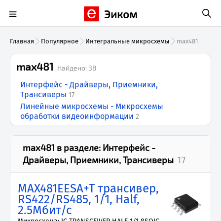
Эиком
Главная
Популярное
Интегральные микросхемы
max481
max481
Найдено:
38
Интерфейс - Драйверы, Приемники,
Трансиверы
17
Линейные микросхемы - Микросхемы
обработки видеоинформации
2
max481
в разделе:
Интерфейс -
Драйверы, Приемники, Трансиверы
17
MAX481EESA+T трансивер,
RS422/RS485, 1/1, Half,
2.5Мбит/с