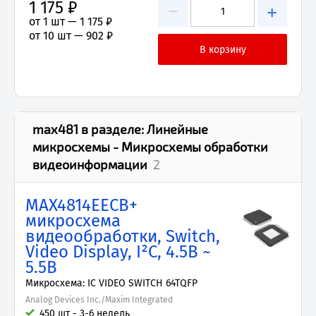
1 175 ₽
−
+
от 1 шт —
1 175 ₽
от 10 шт —
902 ₽
max481
в разделе:
Линейные
микросхемы - Микросхемы обработки
видеоинформации
2
MAX4814EECB+
микросхема
видеообработки, Switch,
Video Display, I²C, 4.5В ~
5.5В
Микросхема: IC VIDEO SWITCH 64TQFP
Analog Devices Inc./Maxim Integrated
450 шт - 3-6 недель