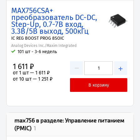
MAX756CSA+
преобразователь DC-DC,
Step-Up, 0.7-7В вход,
3.3В/5В выход, 500кГц
IC REG BOOST PROG 8SOIC
Analog Devices Inc./Maxim Integrated
101 шт - 3-6 недель
1 611 ₽
−
+
от 1 шт —
1 611 ₽
от 10 шт —
1 251 ₽
max756
в разделе:
Управление питанием
(PMIC)
1