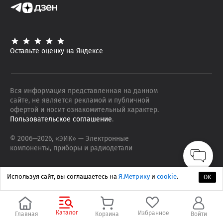
Оставьте оценку на Яндексе
Вся информация представленная на данном
сайте, не является рекламой и публичной
офертой и носит ознакомительный характер.
Пользовательское соглашение
.
© 2006—
2026
, «ЭИК»
— Электронные
компоненты, приборы и радиодетали
Используя сайт, вы соглашаетесь на
Я.Метрику
и
cookie
.
ОК
Каталог
Избранное
Главная
Корзина
Войти