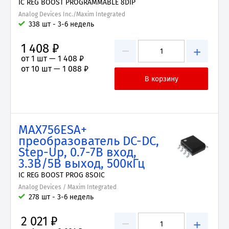
IC REG BOOST PROGRAMMABLE 8DIP
Analog Devices Inc./Maxim Integrated
338 шт - 3-6 недель
1 408 ₽
−
+
от 1 шт —
1 408 ₽
от 10 шт —
1 088 ₽
MAX756ESA+
преобразователь DC-DC,
Step-Up, 0.7-7В вход,
3.3В/5В выход, 500кГц
IC REG BOOST PROG 8SOIC
Analog Devices / Maxim Integrated
278 шт - 3-6 недель
2 021 ₽
−
+