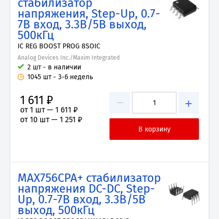
стабилизатор
напряжения, Step-Up, 0.7-
7В вход, 3.3В/5В выход,
500кГц
IC REG BOOST PROG 8SOIC
Analog Devices Inc./Maxim Integrated
2 шт - в наличии
1045 шт - 3-6 недель
1 611 ₽
−
+
от 1 шт —
1 611 ₽
от 10 шт —
1 251 ₽
MAX756CPA+ стабилизатор
напряжения DC-DC, Step-
Up, 0.7-7В вход, 3.3В/5В
выход, 500кГц