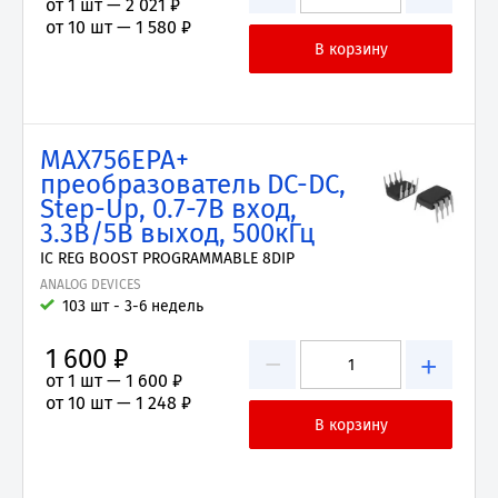
от 1 шт —
2 021 ₽
от 10 шт —
1 580 ₽
MAX756EPA+
преобразователь DC-DC,
Step-Up, 0.7-7В вход,
3.3В/5В выход, 500кГц
IC REG BOOST PROGRAMMABLE 8DIP
ANALOG DEVICES
103 шт - 3-6 недель
1 600 ₽
−
+
от 1 шт —
1 600 ₽
от 10 шт —
1 248 ₽