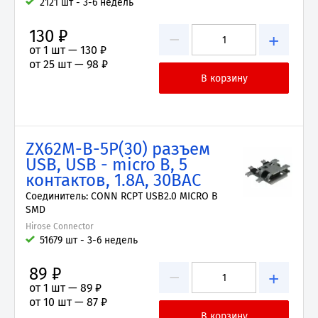
2121 шт - 3-6 недель
130 ₽
−
+
от 1 шт —
130 ₽
от 25 шт —
98 ₽
ZX62M-B-5P(30) разъем
USB, USB - micro B, 5
контактов, 1.8А, 30ВAC
Соединитель: CONN RCPT USB2.0 MICRO B
SMD
Hirose Connector
51679 шт - 3-6 недель
89 ₽
−
+
от 1 шт —
89 ₽
от 10 шт —
87 ₽