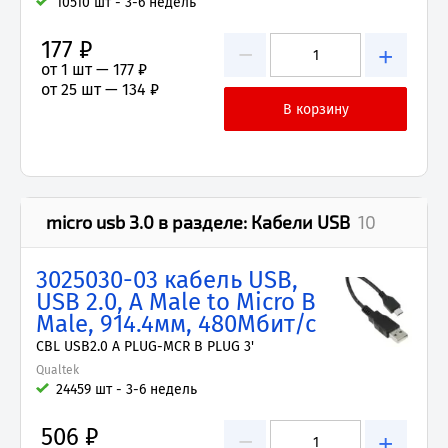
10510 шт - 3-6 недель
177 ₽
−
+
от 1 шт —
177 ₽
от 25 шт —
134 ₽
micro usb 3.0
в разделе:
Кабели USB
10
3025030-03 кабель USB,
USB 2.0, A Male to Micro B
Male, 914.4мм, 480Мбит/с
CBL USB2.0 A PLUG-MCR B PLUG 3'
Qualtek
24459 шт - 3-6 недель
506 ₽
−
+