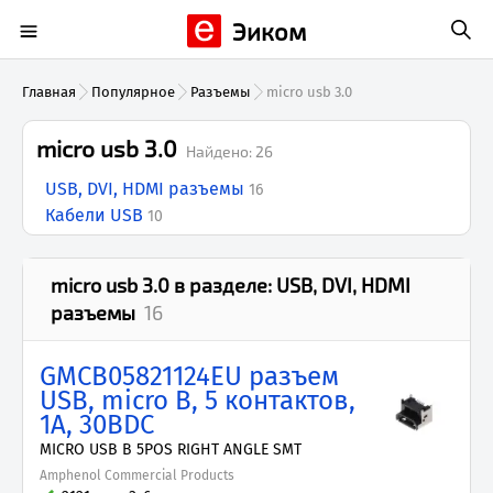
Эиком
Главная
Популярное
Разъемы
micro usb 3.0
micro usb 3.0
Найдено:
26
USB, DVI, HDMI разъемы
16
Кабели USB
10
micro usb 3.0
в разделе:
USB, DVI, HDMI
разъемы
16
GMCB05821124EU разъем
USB, micro B, 5 контактов,
1А, 30ВDC
MICRO USB B 5POS RIGHT ANGLE SMT
Amphenol Commercial Products