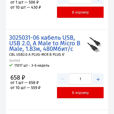
от 1 шт —
506 ₽
от 10 шт —
430 ₽
3025031-06 кабель USB,
USB 2.0, A Male to Micro B
Male, 1.83м, 480Мбит/с
CBL USB2.0 A PLUG-MCR B PLUG 6'
Qualtek
11017 шт - 3-6 недель
658 ₽
−
+
от 1 шт —
658 ₽
от 10 шт —
559 ₽