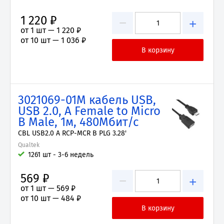
1 220 ₽
−
+
от 1 шт —
1 220 ₽
от 10 шт —
1 036 ₽
3021069-01M кабель USB,
USB 2.0, A Female to Micro
B Male, 1м, 480Мбит/с
CBL USB2.0 A RCP-MCR B PLG 3.28'
Qualtek
1261 шт - 3-6 недель
569 ₽
−
+
от 1 шт —
569 ₽
от 10 шт —
484 ₽