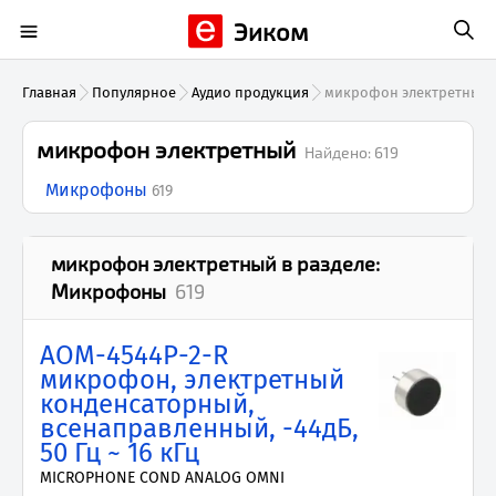
Эиком
Главная
Популярное
Аудио продукция
микрофон электретный
микрофон электретный
Найдено:
619
Микрофоны
619
микрофон электретный
в разделе:
Микрофоны
619
AOM-4544P-2-R
микрофон, электретный
конденсаторный,
всенаправленный, -44дБ,
50 Гц ~ 16 кГц
MICROPHONE COND ANALOG OMNI