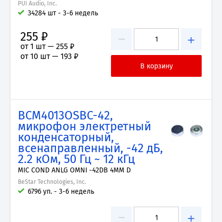
PUI Audio, Inc.
34284 шт - 3-6 недель
255 ₽
−
+
от 1 шт —
255 ₽
от 10 шт —
193 ₽
BCM4013OSBC-42,
микрофон электретный
конденсаторный,
всенаправленный, -42 дБ,
2.2 кОм, 50 Гц ~ 12 кГц
MIC COND ANLG OMNI -42DB 4MM D
BeStar Technologies, Inc.
6796 уп. - 3-6 недель
−
+