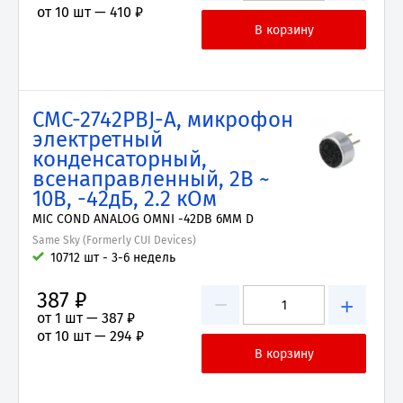
от 10 шт —
410 ₽
CMC-2742PBJ-A, микрофон
электретный
конденсаторный,
всенаправленный, 2В ~
10В, -42дБ, 2.2 кОм
MIC COND ANALOG OMNI -42DB 6MM D
Same Sky (Formerly CUI Devices)
10712 шт - 3-6 недель
387 ₽
−
+
от 1 шт —
387 ₽
от 10 шт —
294 ₽