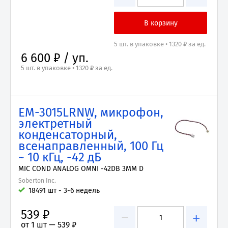
5 шт. в упаковке • 1320 ₽ за ед.
6 600 ₽ / уп.
5 шт. в упаковке • 1320 ₽ за ед.
EM-3015LRNW, микрофон,
электретный
конденсаторный,
всенаправленный, 100 Гц
~ 10 кГц, -42 дБ
MIC COND ANALOG OMNI -42DB 3MM D
Soberton Inc.
18491 шт - 3-6 недель
539 ₽
−
+
от 1 шт —
539 ₽