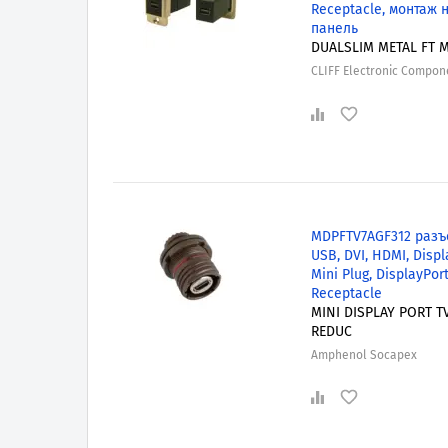
Receptacle, монтаж 
панель
DUALSLIM METAL FT 
CLIFF Electronic Compon
MDPFTV7AGF312 разъ
USB, DVI, HDMI, Displ
Mini Plug, DisplayPor
Receptacle
MINI DISPLAY PORT T
REDUC
Amphenol Socapex