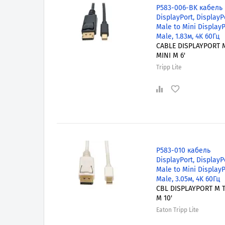
P583-006-BK кабель
DisplayPort, DisplayP
Male to Mini DisplayP
Male, 1.83м, 4K 60Гц
CABLE DISPLAYPORT 
MINI M 6'
Tripp Lite
P583-010 кабель
DisplayPort, DisplayP
Male to Mini DisplayP
Male, 3.05м, 4K 60Гц
CBL DISPLAYPORT M 
M 10'
Eaton Tripp Lite