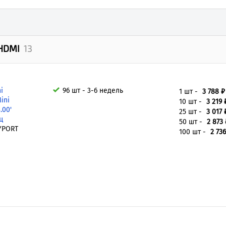
 HDMI
13
i
96 шт - 3-6 недель
1 шт -
3 788 ₽
ini
10 шт -
3 219 
.00'
25 шт -
3 017 
ц
50 шт -
2 873 
YPORT
100 шт -
2 736