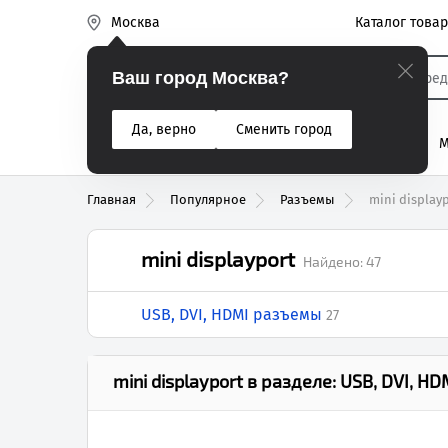
Каталог това
Москва
Эиком
Ваш город Москва?
Да, верно
Сменить город
% Акции
Разъемы
Реле
Вентиляторы
М
Реле электром
Главная
Популярное
Разъемы
mini display
mini displayport
Найдено:
47
USB, DVI, HDMI разъемы
27
mini displayport
в разделе:
USB, DVI, H