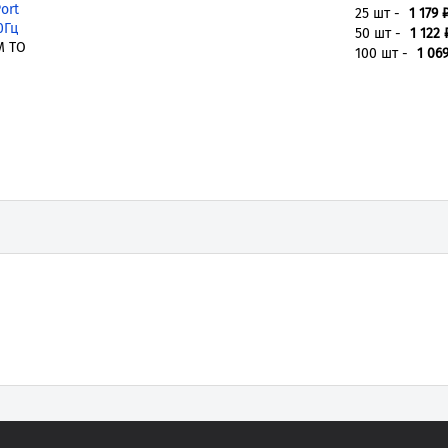
ort
25 шт -
1 179 
0Гц
50 шт -
1 122 
M TO
100 шт -
1 06