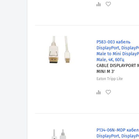
P583-003 кабель
DisplayPort, DisplayP
Male to Mini DisplayP
Male, 4K, 60Гц
CABLE DISPLAYPORT 
MINI M 3'
Eaton Tripp Lite
P134-06N-MDP кабел
DisplayPort, DisplayP