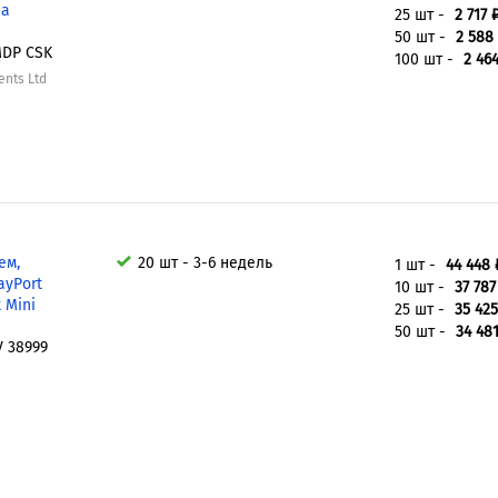
на
25 шт -
2 717 
50 шт -
2 588
MDP CSK
100 шт -
2 46
ents Ltd
ем,
20 шт - 3-6 недель
1 шт -
44 448 
ayPort
10 шт -
37 787
t Mini
25 шт -
35 425
50 шт -
34 481
V 38999