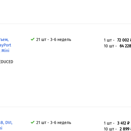
ъем,
21 шт - 3-6 недель
1 шт -
72 002 
ayPort
10 шт -
64 228
t Mini
REDUCED
B, DVI,
21 шт - 3-6 недель
1 шт -
3 412 ₽
ni
10 шт -
2 899 