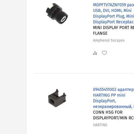
MDPFTV7AZNF059 раз
USB, DVI, HDMI, Mini
DisplayPort Plug, Min
DisplayPort Receptac
MINI DISPLAY PORT 
FLANGE
Amphenol Socapex
09455451002 адаптер
HARTING PP mini
DisplayPort,
неэкранированный, 
CONN HSG FOR
DISPLAYPORT/MIN RC
HARTING