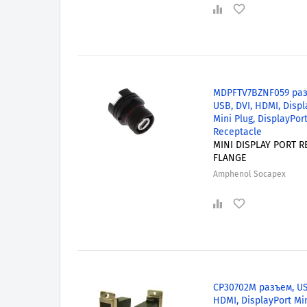
MDPFTV7BZNF059 раз
USB, DVI, HDMI, Displ
Mini Plug, DisplayPor
Receptacle
MINI DISPLAY PORT 
FLANGE
Amphenol Socapex
CP30702M разъем, US
HDMI, DisplayPort Mi