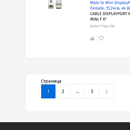
Male to Mini DisplayP
Female, 15.24см, 4K 6
CABLE DISPLAYPORT 
MINI F 6"
Eaton Tripp Lite
Страница
1
2
...
3