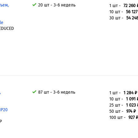
ъем,
20 шт - 3-6 недель
1 шт -
72 260 
10 шт -
56 127
i
30 шт -
54 24
le
REDUCED
,
87 шт - 3-6 недель
1 шт -
1 284 ₽
10 шт -
1 091 
25 шт -
1 023 
IP20
50 шт -
974 ₽
100 шт -
927 
P