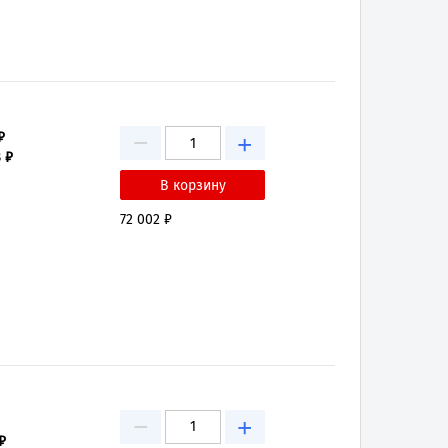
−
₽
+
 ₽
72 002 ₽
−
+
₽