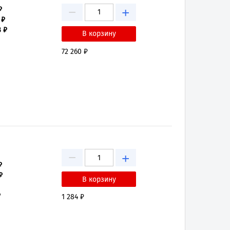
−
₽
+
 ₽
8 ₽
72 260 ₽
−
+
₽
₽
₽
1 284 ₽