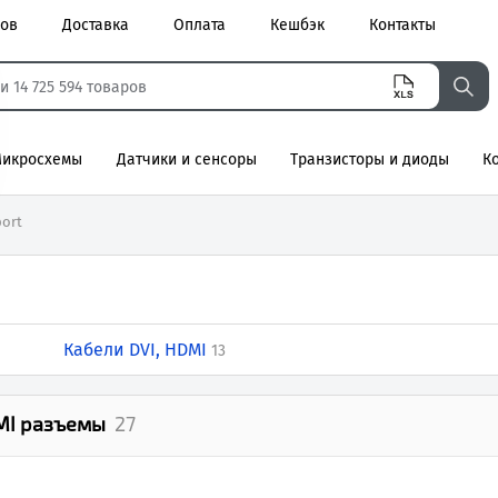
ров
Доставка
Оплата
Кешбэк
Контакты
икросхемы
Датчики и сенсоры
Транзисторы и диоды
К
агнитные
port
Кабели DVI, HDMI
13
DMI разъемы
27