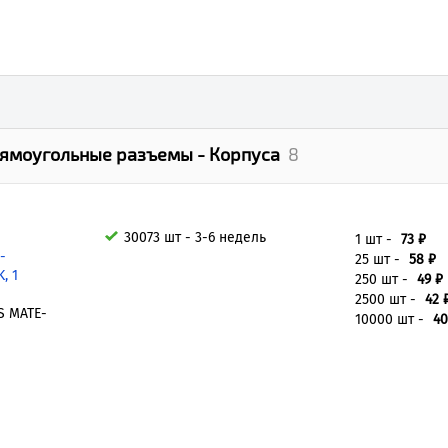
ямоугольные разъемы - Корпуса
8
30073 шт - 3-6 недель
1 шт -
73 ₽
-
25 шт -
58 ₽
, 1
250 шт -
49 ₽
2500 шт -
42 
S MATE-
10000 шт -
40