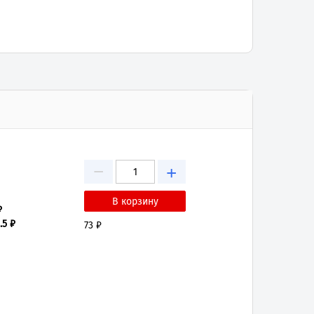
−
+
₽
.5 ₽
73 ₽