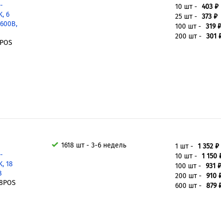
-
10 шт -
403 ₽
, 6
25 шт -
373 ₽
 600В,
100 шт -
319 
200 шт -
301 
6POS
1618 шт - 3-6 недель
1 шт -
1 352 ₽
-
10 шт -
1 150 
, 18
100 шт -
931 
В
200 шт -
910 
18POS
600 шт -
879 