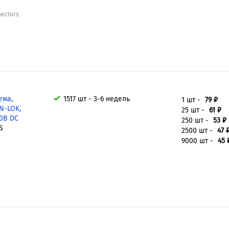
nectors
ема,
1517 шт - 3-6 недель
1 шт -
79 ₽
N-LOK,
25 шт -
61 ₽
00В DC
250 шт -
53 ₽
S
2500 шт -
47 
9000 шт -
45 