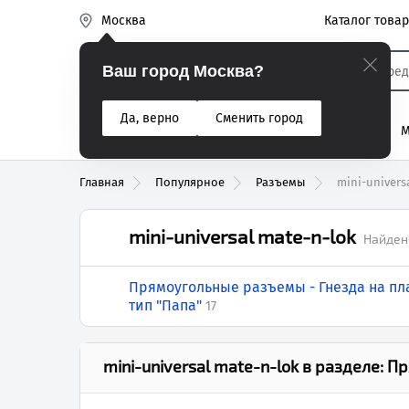
Каталог това
Москва
Эиком
Ваш город Москва?
Да, верно
Сменить город
% Акции
Разъемы
Реле
Вентиляторы
М
Реле электром
Главная
Популярное
Разъемы
mini-univers
mini-universal mate-n-lok
Найден
Прямоугольные разъемы - Гнезда на пла
тип "Папа"
17
mini-universal mate-n-lok
в разделе:
Пр