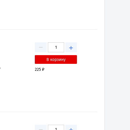
−
+
₽
225 ₽
−