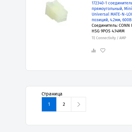
172340-1 соединител
прямоугольный, Mini
Universal MATE-N-LOK
позиций, 4.2мм, 600В
Соединитель: CONN 
HSG 9POS 4.14MM
TE Connectivity / AMP
Страница
1
2