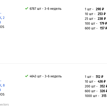
6787 шт - 3-6 недель
1 шт -
290 ₽
-
10 шт -
253 ₽
, 2
25 шт -
238 ₽
В
100 шт -
179 ₽
POS
600 шт -
157 
4643 шт - 3-6 недель
1 шт -
512 ₽
-
10 шт -
436 ₽
, 8
200 шт -
352 
В
600 шт -
326 
POS
1000 шт -
315
nectors