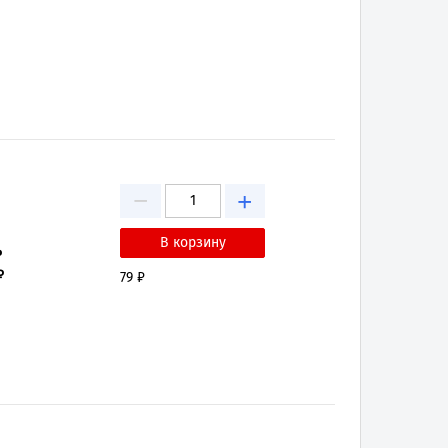
−
+
₽
₽
79 ₽