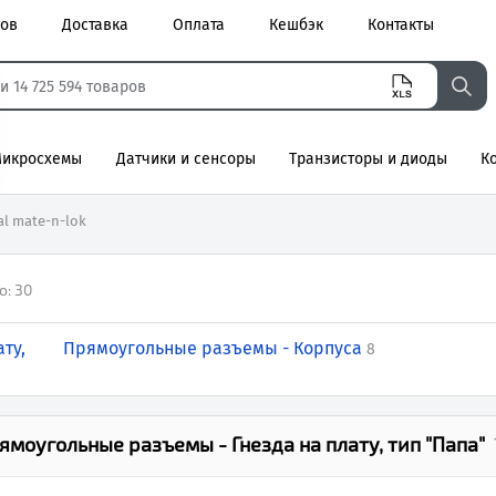
ров
Доставка
Оплата
Кешбэк
Контакты
икросхемы
Датчики и сенсоры
Транзисторы и диоды
К
агнитные
al mate-n-lok
о:
30
ту,
Прямоугольные разъемы - Корпуса
8
ямоугольные разъемы - Гнезда на плату, тип "Папа"