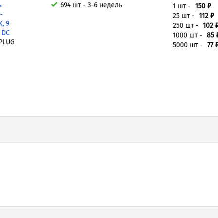
ь
694 шт - 3-6 недель
1 шт -
150 ₽
-
25 шт -
112 ₽
, 9
250 шт -
102 
 DC
1000 шт -
85 
PLUG
5000 шт -
77 