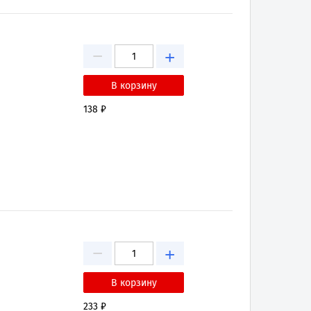
−
+
138 ₽
−
+
233 ₽