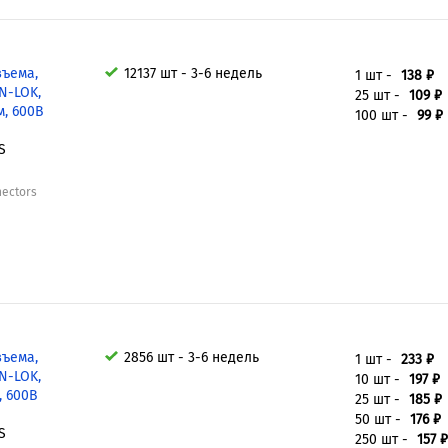
зъема,
12137 шт - 3-6 недель
1 шт -
138 ₽
N-LOK,
25 шт -
109 ₽
м, 600В
100 шт -
99 ₽
S
nectors
зъема,
2856 шт - 3-6 недель
1 шт -
233 ₽
N-LOK,
10 шт -
197 ₽
, 600В
25 шт -
185 ₽
50 шт -
176 ₽
S
250 шт -
157 ₽