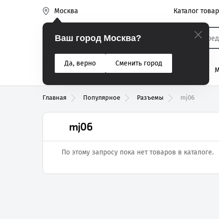
Каталог това
Москва
Эиком
Ваш город Москва?
Да, верно
Сменить город
% Акции
Разъемы
Реле
Вентиляторы
М
Реле электром
Главная
Популярное
Разъемы
mj06
mj06
По этому запросу пока нет товаров в каталоге.