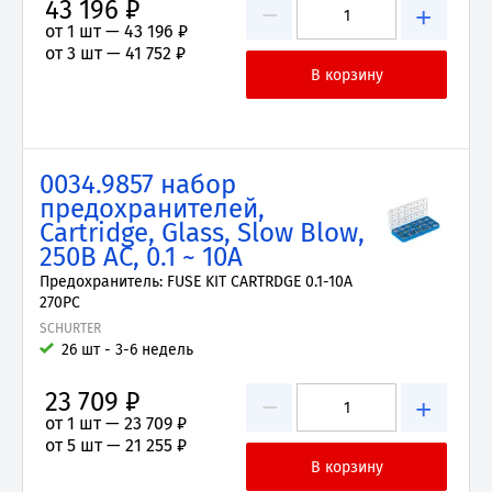
43 196 ₽
−
+
от 1 шт —
43 196 ₽
от 3 шт —
41 752 ₽
0034.9857 набор
предохранителей,
Cartridge, Glass, Slow Blow,
250В AC, 0.1 ~ 10А
Предохранитель: FUSE KIT CARTRDGE 0.1-10A
270PC
SCHURTER
26 шт - 3-6 недель
23 709 ₽
−
+
от 1 шт —
23 709 ₽
от 5 шт —
21 255 ₽