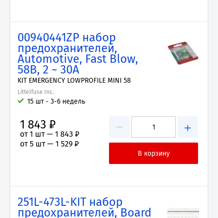
00940441ZP набор
предохранителей,
Automotive, Fast Blow,
58В, 2 ~ 30А
KIT EMERGENCY LOWPROFILE MINI 58
Littelfuse Inc.
15 шт - 3-6 недель
1 843 ₽
−
+
от 1 шт —
1 843 ₽
от 5 шт —
1 529 ₽
251L-473L-KIT набор
предохранителей, Board