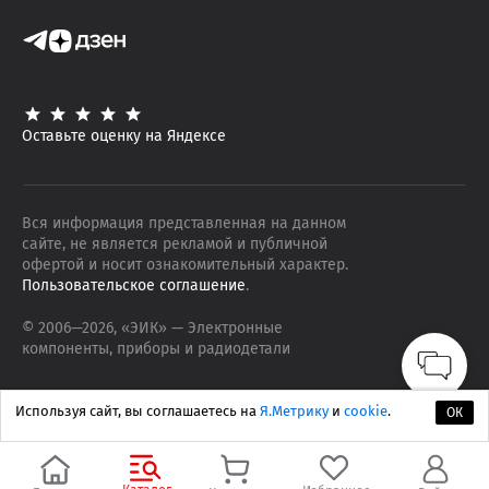
Оставьте оценку на Яндексе
Вся информация представленная на данном
сайте, не является рекламой и публичной
офертой и носит ознакомительный характер.
Пользовательское соглашение
.
© 2006—
2026
, «ЭИК»
— Электронные
компоненты, приборы и радиодетали
Используя сайт, вы соглашаетесь на
Я.Метрику
и
cookie
.
ОК