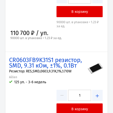
90000 шт. в упаковке • 1.23 ₽
за ед.
110 700 ₽ / уп.
90000 шт. в упаковке • 1.23 ₽ за ед.
CR0603FB9K31S1 резистор,
SMD, 9.31 кОм, ±1%, 0.1Вт
Резистор: RES,SMD,0603,9.31K,1%,1/10W
Aillen
125 уп. - 3-6 недель
−
+