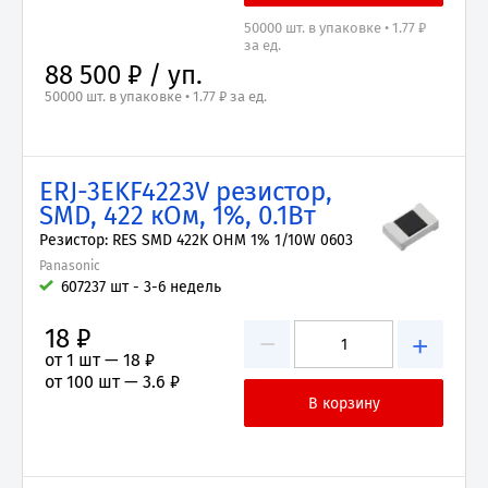
50000 шт. в упаковке • 1.77 ₽
за ед.
88 500 ₽ / уп.
50000 шт. в упаковке • 1.77 ₽ за ед.
ERJ-3EKF4223V резистор,
SMD, 422 кОм, 1%, 0.1Вт
Резистор: RES SMD 422K OHM 1% 1/10W 0603
Panasonic
607237 шт - 3-6 недель
18 ₽
−
+
от 1 шт —
18 ₽
от 100 шт —
3.6 ₽