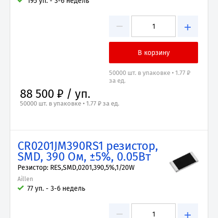
195 уп. - 3-6 недель
−
+
50000 шт. в упаковке • 1.77 ₽
за ед.
88 500 ₽ / уп.
50000 шт. в упаковке • 1.77 ₽ за ед.
CR0201JM390RS1 резистор,
SMD, 390 Ом, ±5%, 0.05Вт
Резистор: RES,SMD,0201,390,5%,1/20W
Aillen
77 уп. - 3-6 недель
−
+