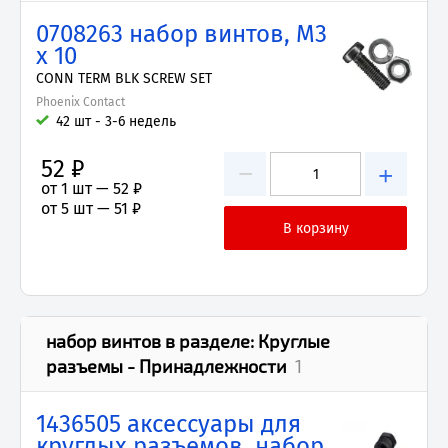
0708263 набор винтов, M3
x 10
CONN TERM BLK SCREW SET
Phoenix Contact
42 шт - 3-6 недель
52 ₽
−
+
от 1 шт —
52 ₽
от 5 шт —
51 ₽
набор винтов
в разделе:
Круглые
разъемы - Принадлежности
1
1436505 аксессуары для
круглых разъемов, набор