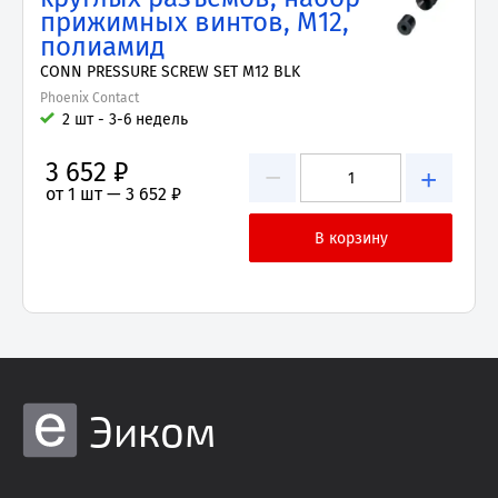
прижимных винтов, M12,
полиамид
CONN PRESSURE SCREW SET M12 BLK
Phoenix Contact
2 шт - 3-6 недель
3 652 ₽
−
+
от 1 шт —
3 652 ₽
Эиком