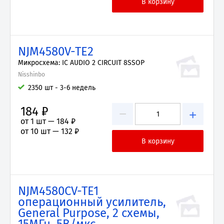
NJM4580V-TE2
Микросхема: IC AUDIO 2 CIRCUIT 8SSOP
Nisshinbo
2350 шт - 3-6 недель
184 ₽
−
+
от 1 шт —
184 ₽
от 10 шт —
132 ₽
NJM4580CV-TE1
операционный усилитель,
General Purpose, 2 схемы,