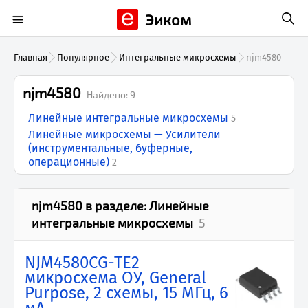
Эиком
Главная
Популярное
Интегральные микросхемы
njm4580
njm4580
Найдено:
9
Линейные интегральные микросхемы
5
Линейные микросхемы — Усилители
(инструментальные, буферные,
операционные)
2
njm4580
в разделе:
Линейные
интегральные микросхемы
5
NJM4580CG-TE2
микросхема ОУ, General
Purpose, 2 схемы, 15 МГц, 6