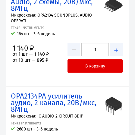
Audio, 2 схемы, 20В/мкс,
8МГц
Микросхема: OPA2134 SOUNDPLUS, AUDIO
OPERATI
TEXAS INSTRUMENTS
164 шт - 3-6 недель
1 140 ₽
−
+
от 1 шт —
1 140 ₽
от 10 шт —
895 ₽
OPA2134PA усилитель
аудио, 2 канала, 20В/мкс,
8МГц
Микросхема: IC AUDIO 2 CIRCUIT 8DIP
Texas Instruments
2680 шт - 3-6 недель