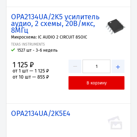
OPA2134UA/2K5 усилитель
аудио, 2 схемы, 20В/мкс,
8МГц
Микросхема: IC AUDIO 2 CIRCUIT 8SOIC
TEXAS INSTRUMENTS
1527 шт - 3-6 недель
1 125 ₽
−
+
от 1 шт —
1 125 ₽
от 10 шт —
855 ₽
OPA2134UA/2K5E4