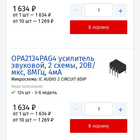
1 634 ₽
−
+
от 1 шт —
1 634 ₽
от 10 шт —
1 269 ₽
OPA2134PAG4 усилитель
звуковой, 2 схемы, 20В/
мкс, 8МГц, 4мА
Микросхема: IC AUDIO 2 CIRCUIT 8DIP
Texas Instruments
124 шт - 3-6 недель
1 634 ₽
−
+
от 1 шт —
1 634 ₽
от 10 шт —
1 269 ₽