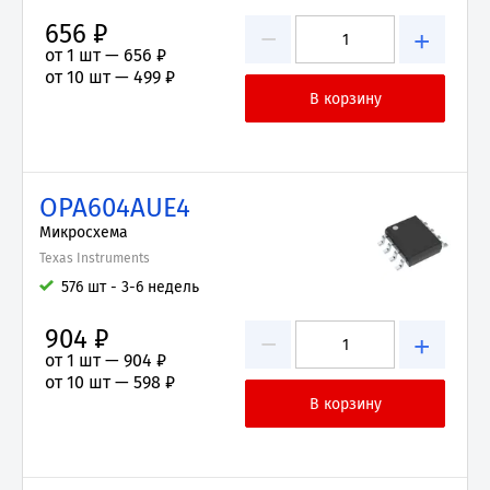
656 ₽
−
+
от 1 шт —
656 ₽
от 10 шт —
499 ₽
OPA604AUE4
Микросхема
Texas Instruments
576 шт - 3-6 недель
904 ₽
−
+
от 1 шт —
904 ₽
от 10 шт —
598 ₽