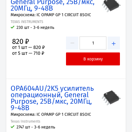
General Purpose, 25В/мкс,
20МГц, 9-48В
Микросхема: IC OPAMP GP 1 CIRCUIT 8SOIC
TEXAS INSTRUMENTS
230 шт - 3-6 недель
820 ₽
−
+
от 1 шт —
820 ₽
от 5 шт —
710 ₽
OPA604AU/2K5 усилитель
операционный, General
Purpose, 25В/мкс, 20МГц,
9-48В
Микросхема: IC OPAMP GP 1 CIRCUIT 8SOIC
Texas Instruments
2747 шт - 3-6 недель