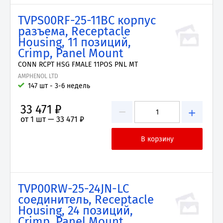
TVPS00RF-25-11BC корпус
разъема, Receptacle
Housing, 11 позиций,
Crimp, Panel Mount
CONN RCPT HSG FMALE 11POS PNL MT
AMPHENOL LTD
147 шт - 3-6 недель
33 471 ₽
−
+
от 1 шт —
33 471 ₽
TVP00RW-25-24JN-LC
соединитель, Receptacle
Housing, 24 позиций,
Crimp, Panel Mount