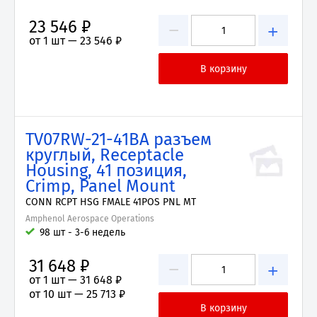
23 546 ₽
−
+
от 1 шт —
23 546 ₽
TV07RW-21-41BA разъем
круглый, Receptacle
Housing, 41 позиция,
Crimp, Panel Mount
CONN RCPT HSG FMALE 41POS PNL MT
Amphenol Aerospace Operations
98 шт - 3-6 недель
31 648 ₽
−
+
от 1 шт —
31 648 ₽
от 10 шт —
25 713 ₽