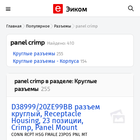
Эиком
Главная
Популярное
Разъемы
panel crimp
panel crimp
Найдено:
410
Круглые разъемы
255
Круглые разъемы - Корпуса
154
panel crimp
в разделе:
Круглые
разъемы
255
D38999/20ZE99BB разъем
круглый, Receptacle
Housing, 23 позиции,
Crimp, Panel Mount
CONN RCPT HSG FMALE 23POS PNL MT