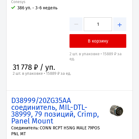
Conesys
386 уп. - 3-6 недель
−
+
2 шт. в упаковке • 15889 ₽ за
ед.
31 778 ₽ / уп.
2 шт. в упаковке • 15889 ₽ за ед.
D38999/20ZG35AA
соединитель, MIL-DTL-
38999, 79 позиций, Crimp,
Panel Mount
Соединитель: CONN RCPT HSNG MALE 79POS
PNL MT