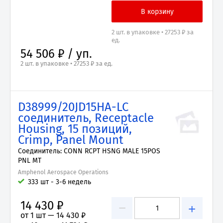
2 шт. в упаковке • 27253 ₽ за
ед.
54 506 ₽ / уп.
2 шт. в упаковке • 27253 ₽ за ед.
D38999/20JD15HA-LC
соединитель, Receptacle
Housing, 15 позиций,
Crimp, Panel Mount
Соединитель: CONN RCPT HSNG MALE 15POS
PNL MT
Amphenol Aerospace Operations
333 шт - 3-6 недель
14 430 ₽
−
+
от 1 шт —
14 430 ₽