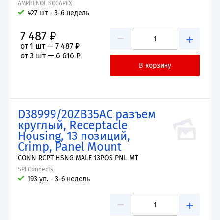
AMPHENOL SOCAPEX
427 шт - 3-6 недель
7 487 ₽
−
+
от 1 шт —
7 487 ₽
от 3 шт —
6 616 ₽
D38999/20ZB35AC разъем
круглый, Receptacle
Housing, 13 позиций,
Crimp, Panel Mount
CONN RCPT HSNG MALE 13POS PNL MT
SPI Connects
193 уп. - 3-6 недель
−
+