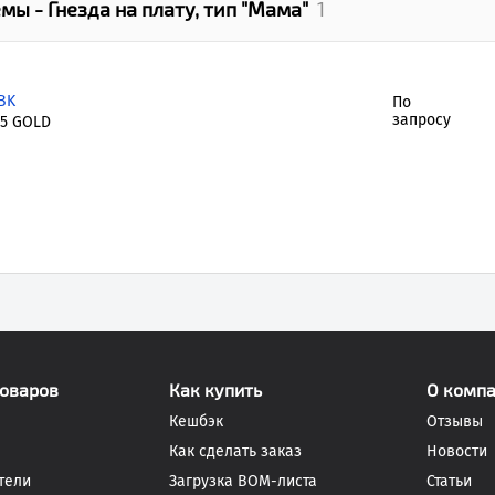
ы - Гнезда на плату, тип "Мама"
1
BK
По
запросу
5 GOLD
товаров
Как купить
О комп
Кешбэк
Отзывы
Как сделать заказ
Новости
тели
Загрузка BOM-листа
Статьи