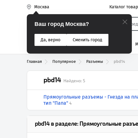
Каталог това
Москва
Эиком
Ваш город Москва?
Да, верно
Сменить город
% Акции
Разъемы
Реле
Вентиляторы
М
Реле электром
Главная
Популярное
Разъемы
pbd14
pbd14
Найдено:
5
Прямоугольные разъемы - Гнезда на пла
тип "Папа"
4
pbd14
в разделе:
Прямоугольные разъем