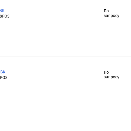
BK
По
запросу
28POS
-BK
По
запросу
8POS