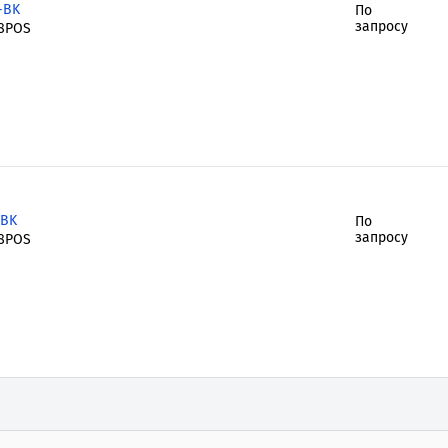
-BK
По
запросу
8POS
-BK
По
запросу
8POS