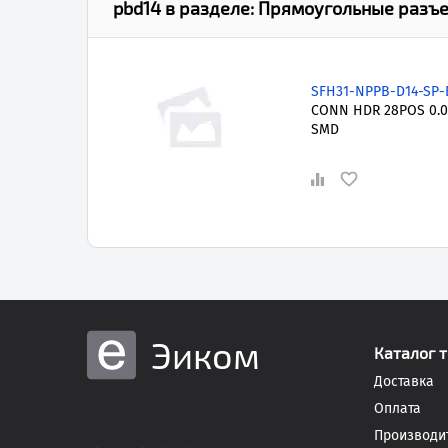
pbd14
в разделе:
Прямоугольные разъем
SFH31-NPPB-D14-SP-
CONN HDR 28POS 0.0
SMD
Эиком
Каталог 
Доставка
Оплата
Производи