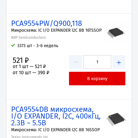
PCA9554PW/Q900,118
Микросхема: IC I/O EXPANDER I2C 8B 16TSSOP
NXP Semiconductors
3373 шт - 3-6 недель
521 ₽
−
+
от 1 шт —
521 ₽
от 10 шт —
390 ₽
PCA9554DB микросхема,
I/O EXPANDER, I2C, 400кГц,
2.3В ~ 5.5В
Микросхема: IC I/O EXPANDER I2C 8B 16SSOP
Texas Instruments Inc