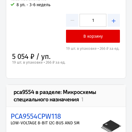
8 уп. - 3-6 недель
−
+
19 шт. в упаковке • 266 ₽ за ед.
5 054 ₽ / уп.
19 шт. в упаковке • 266 ₽ за ед.
pca9554
в разделе:
Микросхемы
специального назначения
1
PCA9554CPW118
LOW-VOLTAGE 8-BIT I2C-BUS AND SM