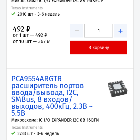
Микросхема: IC I/O EXPANDER I2C 8B 16TSSOP
Texas Instruments
2010 шт - 3-6 недель
492 ₽
−
+
от 1 шт —
492 ₽
от 10 шт —
367 ₽
PCA9554ARGTR
расширитель портов
ввода/вывода, I2C,
SMBus, 8 входов/
выходов, 400кГц, 2.3В ~
5.5В
Микросхема: IC I/O EXPANDER I2C 8B 16QFN
Texas Instruments
2733 шт - 3-6 недель