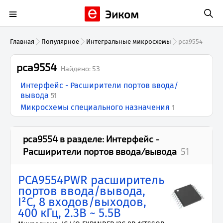
Эиком
Главная
Популярное
Интегральные микросхемы
pca9554
pca9554
Найдено:
53
Интерфейс - Расширители портов ввода/
вывода
51
Микросхемы специального назначения
1
pca9554
в разделе:
Интерфейс -
Расширители портов ввода/вывода
51
PCA9554PWR расширитель
портов ввода/вывода,
I²C, 8 входов/выходов,
400 кГц, 2.3В ~ 5.5В