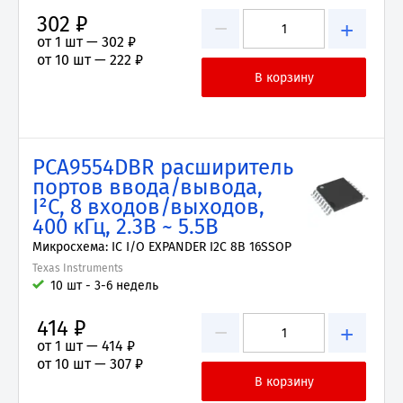
302 ₽
−
+
от 1 шт —
302 ₽
от 10 шт —
222 ₽
PCA9554DBR расширитель
портов ввода/вывода,
I²C, 8 входов/выходов,
400 кГц, 2.3В ~ 5.5В
Микросхема: IC I/O EXPANDER I2C 8B 16SSOP
Texas Instruments
10 шт - 3-6 недель
414 ₽
−
+
от 1 шт —
414 ₽
от 10 шт —
307 ₽