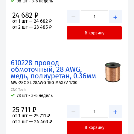
98 шт - 3-6 недель
24 682 ₽
−
+
от 1 шт —
24 682 ₽
от 2 шт —
23 485 ₽
610228 провод
обмоточный, 28 AWG,
медь, полиуретан, 0.36мм
MW-28C SL 28AWG 1KG MAX/V 1700
CNC Tech
78 шт - 3-6 недель
25 711 ₽
−
+
от 1 шт —
25 711 ₽
от 2 шт —
24 463 ₽