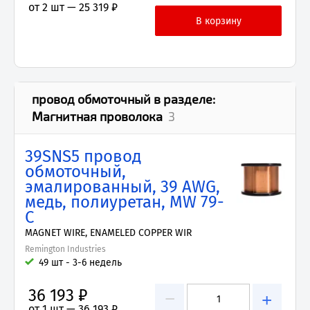
от 2 шт —
25 319 ₽
провод обмоточный
в разделе:
Магнитная проволока
3
39SNS5 провод
обмоточный,
эмалированный, 39 AWG,
медь, полиуретан, MW 79-
C
MAGNET WIRE, ENAMELED COPPER WIR
Remington Industries
49 шт - 3-6 недель
36 193 ₽
−
+
от 1 шт —
36 193 ₽