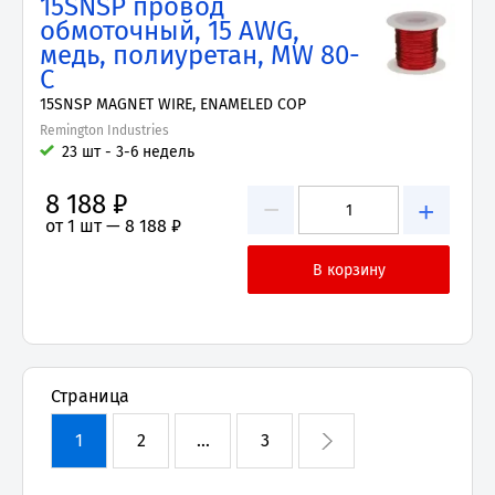
15SNSP провод
обмоточный, 15 AWG,
медь, полиуретан, MW 80-
C
15SNSP MAGNET WIRE, ENAMELED COP
Remington Industries
23 шт - 3-6 недель
8 188 ₽
−
+
от 1 шт —
8 188 ₽
Страница
1
2
...
3