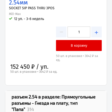
2.54мм
SOCKET SIP PASS THRU 3POS
Mill-Max
12 уп. - 3-6 недель
−
+
50 шт. в упаковке • 3042 ₽ за
ед.
152 450 ₽ / уп.
50 шт. в упаковке • 3042 ₽ за ед.
разъем 2.54
в разделе:
Прямоугольные
разъемы - Гнезда на плату, тип
"Папа"
314