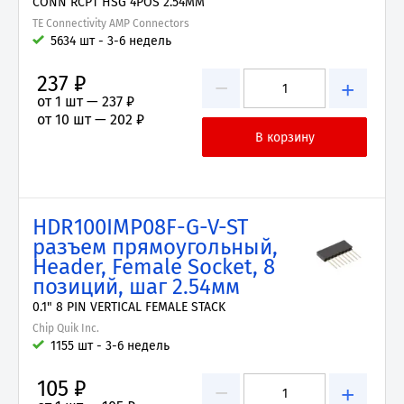
CONN RCPT HSG 4POS 2.54MM
TE Connectivity AMP Connectors
5634 шт - 3-6 недель
237 ₽
−
+
от 1 шт —
237 ₽
от 10 шт —
202 ₽
HDR100IMP08F-G-V-ST
разъем прямоугольный,
Header, Female Socket, 8
позиций, шаг 2.54мм
0.1" 8 PIN VERTICAL FEMALE STACK
Chip Quik Inc.
1155 шт - 3-6 недель
105 ₽
−
+