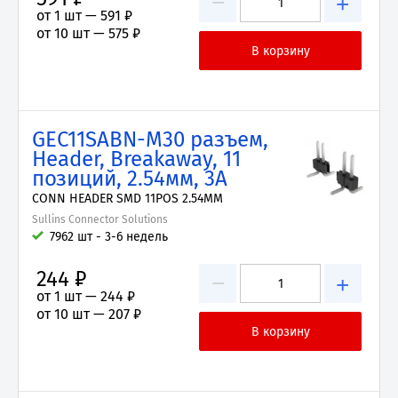
−
+
от 1 шт —
591 ₽
от 10 шт —
575 ₽
GEC11SABN-M30 разъем,
Header, Breakaway, 11
позиций, 2.54мм, 3А
CONN HEADER SMD 11POS 2.54MM
Sullins Connector Solutions
7962 шт - 3-6 недель
244 ₽
−
+
от 1 шт —
244 ₽
от 10 шт —
207 ₽