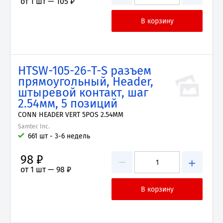
от 1 шт —
105 ₽
HTSW-105-26-T-S разъем
прямоугольный, Header,
штыревой контакт, шаг
2.54мм, 5 позиций
CONN HEADER VERT 5POS 2.54MM
Samtec Inc.
661 шт - 3-6 недель
98 ₽
−
+
от 1 шт —
98 ₽