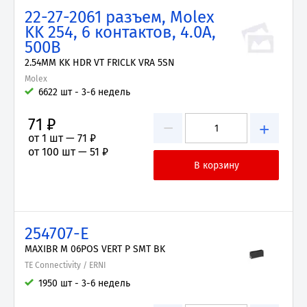
22-27-2061 разъем, Molex
KK 254, 6 контактов, 4.0А,
500В
2.54MM KK HDR VT FRICLK VRA 5SN
Molex
6622 шт - 3-6 недель
71 ₽
−
+
от 1 шт —
71 ₽
от 100 шт —
51 ₽
254707-E
MAXIBR M 06POS VERT P SMT BK
TE Connectivity / ERNI
1950 шт - 3-6 недель