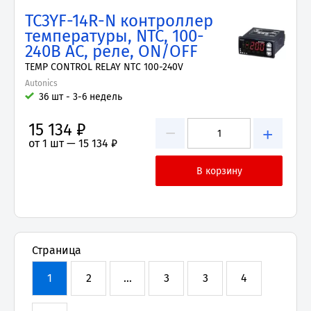
TC3YF-14R-N контроллер
температуры, NTC, 100-
240В AC, реле, ON/OFF
TEMP CONTROL RELAY NTC 100-240V
Autonics
36 шт - 3-6 недель
15 134 ₽
−
+
от 1 шт —
15 134 ₽
Страница
1
2
...
3
3
4