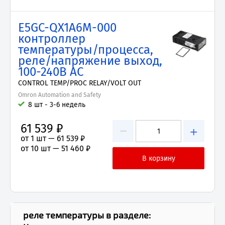
E5GC-QX1A6M-000
контроллер
температуры/процесса,
реле/напряжение выход,
100-240В AC
CONTROL TEMP/PROC RELAY/VOLT OUT
Omron Automation and Safety
8 шт - 3-6 недель
61 539 ₽
−
+
от 1 шт —
61 539 ₽
от 10 шт —
51 460 ₽
реле температуры
в разделе: