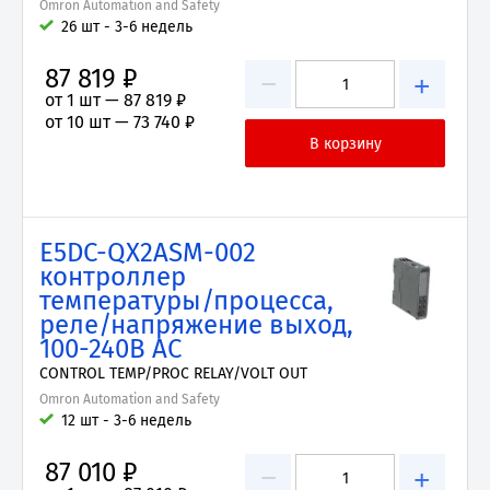
Omron Automation and Safety
26 шт - 3-6 недель
87 819 ₽
−
+
от 1 шт —
87 819 ₽
от 10 шт —
73 740 ₽
E5DC-QX2ASM-002
контроллер
температуры/процесса,
реле/напряжение выход,
100-240В AC
CONTROL TEMP/PROC RELAY/VOLT OUT
Omron Automation and Safety
12 шт - 3-6 недель
87 010 ₽
−
+