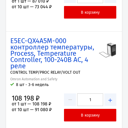
от 1 шт —
87 010 ₽
от 10 шт —
73 044 ₽
E5EC-QX4A5M-000
контроллер температуры,
Process, Temperature
Controller, 100-240В AC, 4
реле
CONTROL TEMP/PROC RELAY/VOLT OUT
Omron Automation and Safety
8 шт - 3-6 недель
108 198 ₽
−
+
от 1 шт —
108 198 ₽
от 10 шт —
91 080 ₽