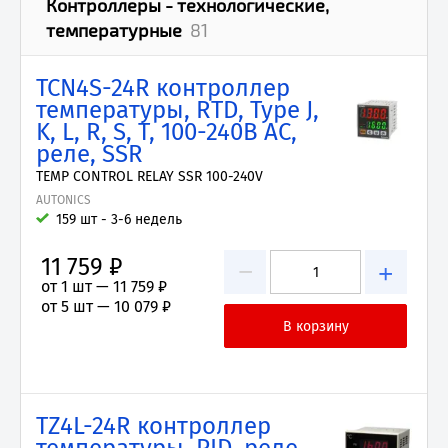
Контроллеры - технологические,
температурные
81
TCN4S-24R контроллер
температуры, RTD, Type J,
K, L, R, S, T, 100-240В AC,
реле, SSR
TEMP CONTROL RELAY SSR 100-240V
AUTONICS
159 шт - 3-6 недель
11 759 ₽
−
+
от 1 шт —
11 759 ₽
от 5 шт —
10 079 ₽
TZ4L-24R контроллер