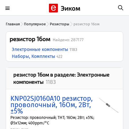
Эиком
Главная
Популярное
Резисторы
резистор 16ом
резистор 16ом
Найдено:
287177
Электронные компоненты
1183
Наборы, Комплекты
422
резистор 16ом
в разделе:
Электронные
компоненты
1183
KNP02SJ0160A10 резистор,
проволочный, 16Ом, 2Вт,
±5%
Резистор: проволочный; THT; 16Ом; 2Вт; ±5%;
Ø5x12мм; 400ppm/°C