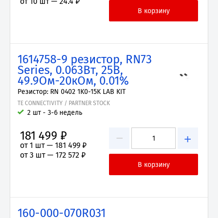
от 10 шт —
24.4 ₽
1614758-9 резистор, RN73
Series, 0.063Вт, 25В,
49.9Ом-20кОм, 0.01%
Резистор: RN 0402 1K0-15K LAB KIT
TE CONNECTIVITY / PARTNER STOCK
2 шт - 3-6 недель
181 499 ₽
−
+
от 1 шт —
181 499 ₽
от 3 шт —
172 572 ₽
160-000-070R031