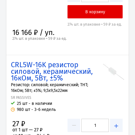
274 шт. в упаковке • 59 ₽ за ед.
16 166 ₽ / уп.
274 шт. в упаковке • 59 ₽ за ед.
CRL5W-16K резистор
силовой, керамический,
16кОм, 5Вт, ±5%
Резистор: силовой; керамический; THT;
16кОм; 5Вт; ±5%; 9,5x9,5x22мм
SR PASSIVES
25 шт - в наличии
980 шт - 3-6 недель
27 ₽
−
+
от 1 шт —
27 ₽