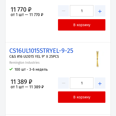
11 770 ₽
−
+
от 1 шт —
11 770 ₽
CS16UL1015STRYEL-9-25
C&S #16 UL1015 YEL 9" X 25PCS
Remington Industries
100 шт - 3-6 недель
11 389 ₽
−
+
от 1 шт —
11 389 ₽