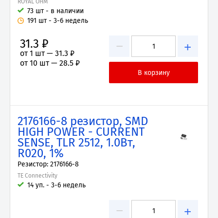
ROYAL OHM
73 шт - в наличии
191 шт - 3-6 недель
31.3 ₽
−
+
от 1 шт —
31.3 ₽
от 10 шт —
28.5 ₽
2176166-8 резистор, SMD
HIGH POWER - CURRENT
SENSE, TLR 2512, 1.0Вт,
R020, 1%
Резистор: 2176166-8
TE Connectivity
14 уп. - 3-6 недель
−
+