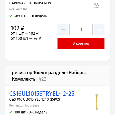
HARDWARE THUMBSCREW
NorComp Inc.
469 шт - 3-6 недель
102 ₽
−
+
от 1 шт —
102 ₽
от 100 шт —
74 ₽
резистор 16ом
в разделе:
Наборы,
Комплекты
422
CS16UL1015STRYEL-12-25
C&S #16 UL1015 YEL 12" X 25PCS
Remington Industries
100 шт - 3-6 недель