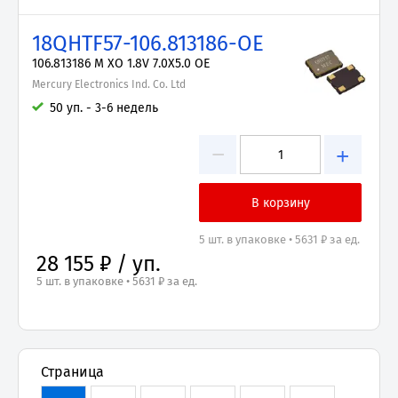
18QHTF57-106.813186-OE
106.813186 M XO 1.8V 7.0X5.0 OE
Mercury Electronics Ind. Co. Ltd
50 уп. - 3-6 недель
−
+
5 шт. в упаковке • 5631 ₽ за ед.
28 155 ₽ / уп.
5 шт. в упаковке • 5631 ₽ за ед.
Страница