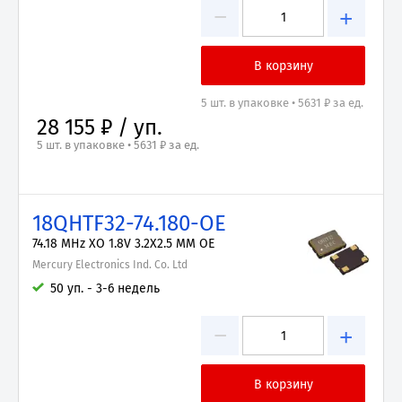
−
+
5 шт. в упаковке • 5631 ₽ за ед.
28 155 ₽ / уп.
5 шт. в упаковке • 5631 ₽ за ед.
18QHTF32-74.180-OE
74.18 MHz XO 1.8V 3.2X2.5 MM OE
Mercury Electronics Ind. Co. Ltd
50 уп. - 3-6 недель
−
+