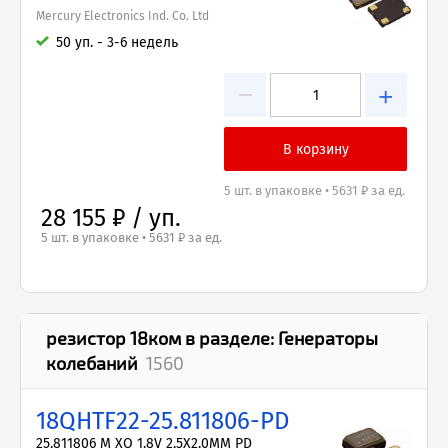
Mercury Electronics Ind. Co. Ltd
50 уп. - 3-6 недель
−
+
5 шт. в упаковке • 5631 ₽ за ед.
28 155 ₽ / уп.
5 шт. в упаковке • 5631 ₽ за ед.
резистор 18ком
в разделе:
Генераторы
колебаний
1560
18QHTF22-25.811806-PD
25.811806 M XO 1.8V 2.5X2.0MM PD