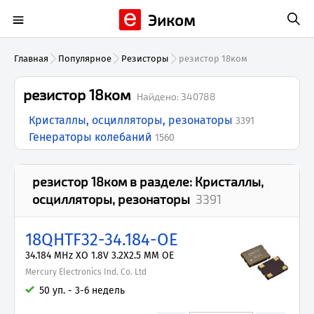
Эиком
Главная
Популярное
Резисторы
резистор 18ком
резистор 18ком
Найдено:
340788
Кристаллы, осцилляторы, резонаторы
3391
Генераторы колебаний
1560
резистор 18ком
в разделе:
Кристаллы,
осцилляторы, резонаторы
3391
18QHTF32-34.184-OE
34.184 MHz XO 1.8V 3.2X2.5 MM OE
Mercury Electronics Ind. Co. Ltd
50 уп. - 3-6 недель