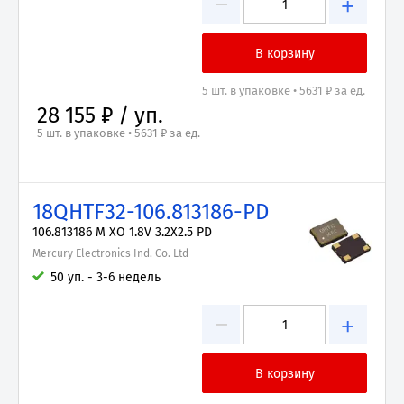
−
+
5 шт. в упаковке • 5631 ₽ за ед.
28 155 ₽ / уп.
5 шт. в упаковке • 5631 ₽ за ед.
18QHTF32-106.813186-PD
106.813186 M XO 1.8V 3.2X2.5 PD
Mercury Electronics Ind. Co. Ltd
50 уп. - 3-6 недель
−
+