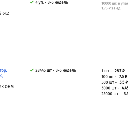
4 уп. - 3-6 недель
10000 шт. в уп
1.75 ₽ за ед.
% 6K2
тор,
28445 шт - 3-6 недель
1 шт -
26.7 ₽
%,
100 шт -
7.5 ₽
500 шт -
5.5 ₽
.2K OHM
5000 шт -
4.4
25000 шт -
3.