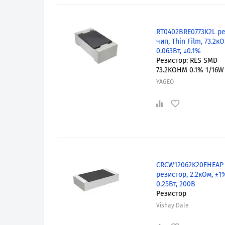
RT0402BRE0773K2L р
чип, Thin Film, 73.2кО
0.063Вт, ±0.1%
Резистор: RES SMD
73.2KOHM 0.1% 1/16W
YAGEO
CRCW12062K20FHEAP
резистор, 2.2кОм, ±1
0.25Вт, 200В
Резистор
Vishay Dale