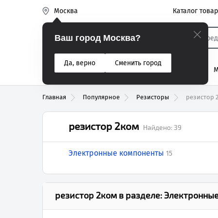
Каталог това
Москва
Эиком
Ваш город Москва?
Да, верно
Сменить город
% Акции
Разъемы
Реле
Вентиляторы
М
Реле электром
Главная
Популярное
Резисторы
резистор 
резистор 2ком
Найдено:
39
Электронные компоненты
15
резистор 2ком
в разделе:
Электронные