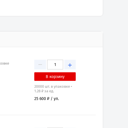
−
+
аковке
20000 шт. в упаковке •
1.28 ₽ за ед.
25 600 ₽ / уп.