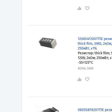
1206S4F2001T5E рези
thick film, SMD, 2кОм,
250мВт, ±1%
Резистор: thick film;
1206; 2кОм; 250мВт; ±
-55÷125°C
ROYAL OHM
0805S8F8201T5E рези