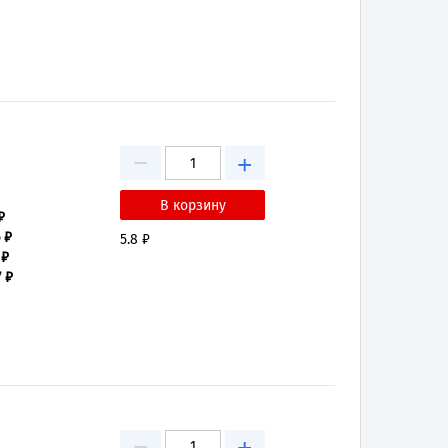
−
+
₽
 ₽
5.8 ₽
 ₽
7 ₽
−