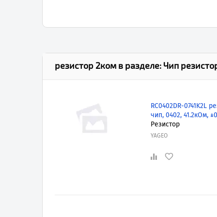
резистор 2ком
в разделе:
Чип резисто
RC0402DR-0741K2L ре
чип, 0402, 41.2кОм, ±
Резистор
YAGEO