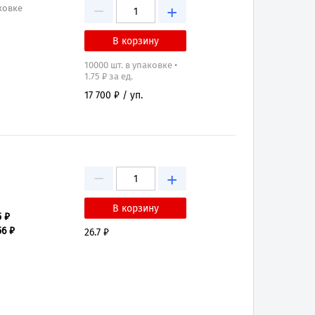
−
+
аковке
10000 шт. в упаковке •
1.75 ₽ за ед.
17 700 ₽ / уп.
−
+
5 ₽
56 ₽
26.7 ₽