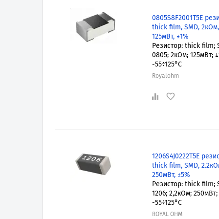
0805S8F2001T5E рези
thick film, SMD, 2кОм,
125мВт, ±1%
Резистор: thick film;
0805; 2кОм; 125мВт; 
-55÷125°C
Royalohm
1206S4J0222T5E резис
thick film, SMD, 2.2кО
250мВт, ±5%
Резистор: thick film;
1206; 2,2кОм; 250мВт;
-55÷125°C
ROYAL OHM