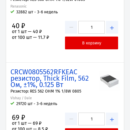
Panasonic
32882 шт - 3-6 недель
40 ₽
−
+
от 1 шт —
40 ₽
от 100 шт —
11.7 ₽
CRCW0805562RFKEAC
резистор, Thick Film, 562
Ом, ±1%, 0.125 Вт
Резистор: RES 562 OHM 1% 1/8W 0805
Vishay / Dale
29720 шт - 3-6 недель
69 ₽
−
+
от 1 шт —
69 ₽
от 100 шт —
8.5 ₽