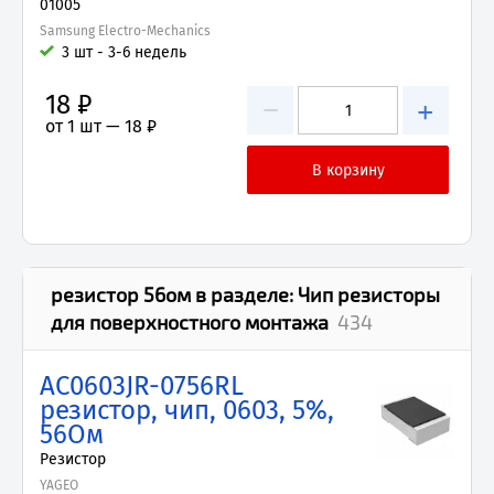
01005
Samsung Electro-Mechanics
3 шт - 3-6 недель
18 ₽
−
+
от 1 шт —
18 ₽
резистор 56ом
в разделе:
Чип резисторы
для поверхностного монтажа
434
AC0603JR-0756RL
резистор, чип, 0603, 5%,
56Ом
Резистор
YAGEO