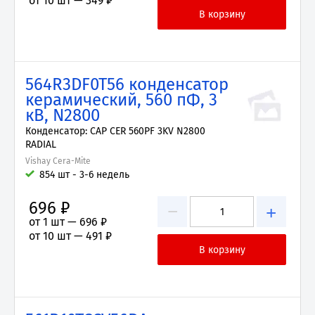
от 10 шт —
349 ₽
564R3DF0T56 конденсатор
керамический, 560 пФ, 3
кВ, N2800
Конденсатор: CAP CER 560PF 3KV N2800
RADIAL
Vishay Cera-Mite
854 шт - 3-6 недель
696 ₽
−
+
от 1 шт —
696 ₽
от 10 шт —
491 ₽