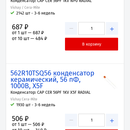
Конденсатор: CAP CER 56PF 1KV NP0 RADIAL
Vishay / Cera-Mite
2142 шт - 3-6 недель
687 ₽
−
+
от 1 шт —
687 ₽
от 10 шт —
484 ₽
562R10TSQ56 конденсатор
керамический, 56 пФ,
1000В, X5F
Конденсатор: CAP CER 56PF 1KV X5F RADIAL
Vishay Cera-Mite
1930 шт - 3-6 недель
506 ₽
−
+
от 1 шт —
506 ₽