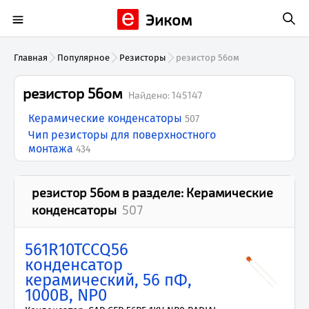
Эиком
Главная
Популярное
Резисторы
резистор 56ом
резистор 56ом
Найдено:
145147
Керамические конденсаторы
507
Чип резисторы для поверхностного
монтажа
434
резистор 56ом
в разделе:
Керамические
конденсаторы
507
561R10TCCQ56
конденсатор
керамический, 56 пФ,
1000В, NP0