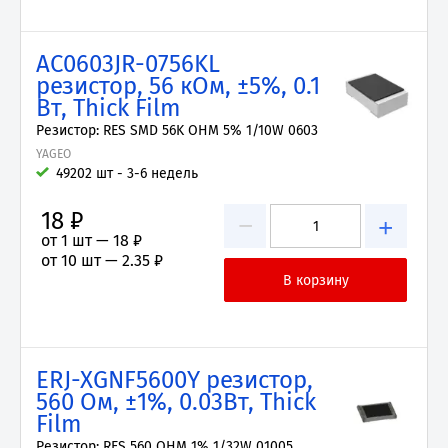
AC0603JR-0756KL
резистор, 56 кОм, ±5%, 0.1
Вт, Thick Film
Резистор: RES SMD 56K OHM 5% 1/10W 0603
YAGEO
49202 шт - 3-6 недель
18 ₽
−
+
от 1 шт —
18 ₽
от 10 шт —
2.35 ₽
ERJ-XGNF5600Y резистор,
560 Ом, ±1%, 0.03Вт, Thick
Film
Резистор: RES 560 OHM 1% 1/32W 01005