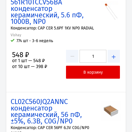
561R10TCCV56BA
конденсатор
керамический, 5.6 пФ,
1000В, NP0
Конденсатор: CAP CER 5.6PF 1KV NP0 RADIAL
Vishay
774 шт - 3-6 недель
548 ₽
−
+
от 1 шт —
548 ₽
от 10 шт —
398 ₽
CL02C560JQ2ANNC
конденсатор
керамический, 56 пФ,
±5%, 6.3В, C0G/NP0
Конденсатор: CAP CER 56PF 6.3V C0G/NP0