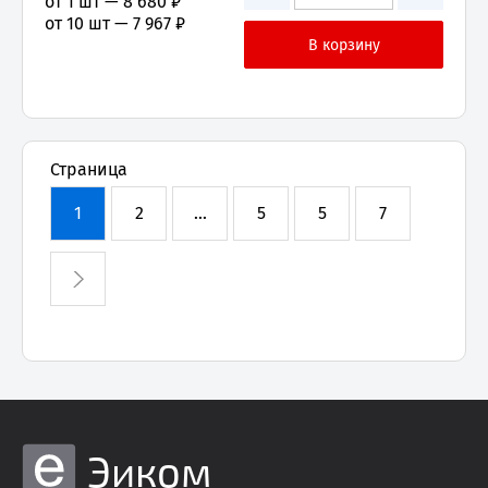
от 1 шт —
8 680 ₽
от 10 шт —
7 967 ₽
Страница
1
2
...
5
5
7
Эиком