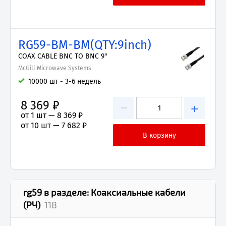
RG59-BM-BM(QTY:9inch)
COAX CABLE BNC TO BNC 9"
McGill Microwave Systems
10000 шт - 3-6 недель
8 369 ₽
−
+
от 1 шт —
8 369 ₽
от 10 шт —
7 682 ₽
rg59
в разделе:
Коаксиальные кабели
(РЧ)
118