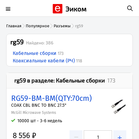
Эиком
Главная
Популярное
Разъемы
rg59
rg59
Найдено:
386
Кабельные сборки
173
Коаксиальные кабели (РЧ)
118
rg59
в разделе:
Кабельные сборки
173
RG59-BM-BM(QTY:70cm)
COAX CBL BNC TO BNC 27.5"
McGill Microwave Systems
10000 шт - 3-6 недель
8 556 ₽
−
+