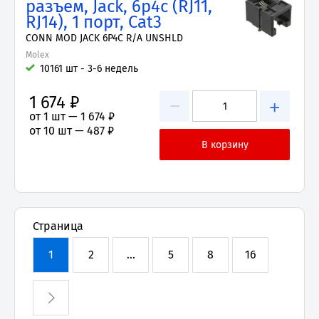
разъем, Jack, 6p4c (RJ11,
RJ14), 1 порт, Cat3
CONN MOD JACK 6P4C R/A UNSHLD
Molex
10161 шт - 3-6 недель
1 674 ₽
−
+
от 1 шт —
1 674 ₽
от 10 шт —
487 ₽
Страница
1
2
...
5
8
16