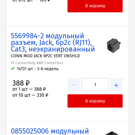
5569984-2 модульный
разъем, Jack, 6p2c (RJ11),
Cat3, неэкранированный
CONN MOD JACK 6P2C VERT UNSHLD
TE Connectivity AMP Connectors
14731 шт - 3-6 недель
388 ₽
−
+
от 1 шт —
388 ₽
от 10 шт —
330 ₽
0855025006 модульный