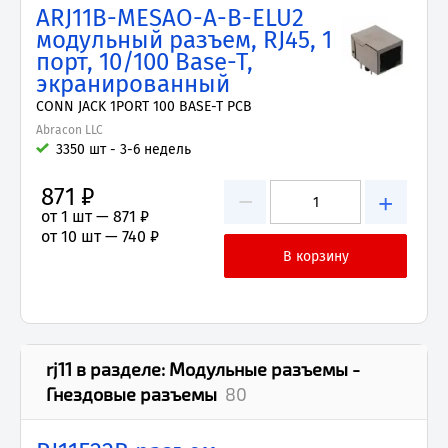
ARJ11B-MESAO-A-B-ELU2
модульный разъем, RJ45, 1
порт, 10/100 Base-T,
экранированный
CONN JACK 1PORT 100 BASE-T PCB
Abracon LLC
3350 шт - 3-6 недель
871 ₽
−
+
от 1 шт —
871 ₽
от 10 шт —
740 ₽
rj11
в разделе:
Модульные разъемы -
Гнездовые разъемы
80