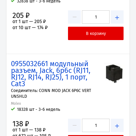
32838 шт - 3-6 недель
205 ₽
−
+
от 1 шт —
205 ₽
от 10 шт —
174 ₽
0955032661 модульный
разъем, Jack, 6p6c (RJ11,
RJ12, RJ14, RJ25), 1 порт,
Cat3
Соединитель: CONN MOD JACK 6P6C VERT
UNSHLD
Molex
18328 шт - 3-6 недель
138 ₽
−
+
от 1 шт —
138 ₽
от 672 шт —
105 ₽