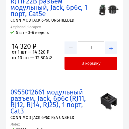
RJ11F22B разъем
модульный, Jack, 6p6c, 1
порт, Cat5e
CONN MOD JACK 6P6C UNSHIELDED
Amphenol Socapex
5 шт - 3-6 недель
14 320 ₽
−
+
от 1 шт —
14 320 ₽
от 10 шт —
12 504 ₽
0955012661 модульный
разъем, Jack, 6p6c (RJ11,
RJ12, RJ14, RJ25), 1 порт,
Cat3
CONN MOD JACK 6P6C R/A UNSHLD
Molex