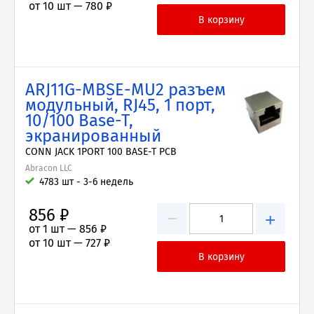
от 10 шт —
780 ₽
ARJ11G-MBSE-MU2 разъем
модульный, RJ45, 1 порт,
10/100 Base-T,
экранированный
CONN JACK 1PORT 100 BASE-T PCB
Abracon LLC
4783 шт - 3-6 недель
856 ₽
−
+
от 1 шт —
856 ₽
от 10 шт —
727 ₽