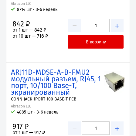
Abracon LLC
8714 шт - 3-6 недель
842 ₽
−
+
от 1 шт —
842 ₽
от 10 шт —
716 ₽
ARJ11D-MDSE-A-B-FMU2
модульный разъем, RJ45, 1
порт, 10/100 Base-T,
экранированный
CONN JACK 1PORT 100 BASE-T PCB
Abracon LLC
4885 шт - 3-6 недель
917 ₽
−
+
от 1 шт —
917 ₽