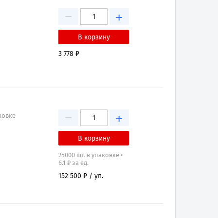
−
+
3 778 ₽
−
+
аковке
25000 шт. в упаковке •
6.1 ₽ за ед.
152 500 ₽ / уп.