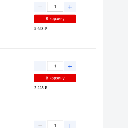
−
+
5 653 ₽
−
+
2 448 ₽
−
+