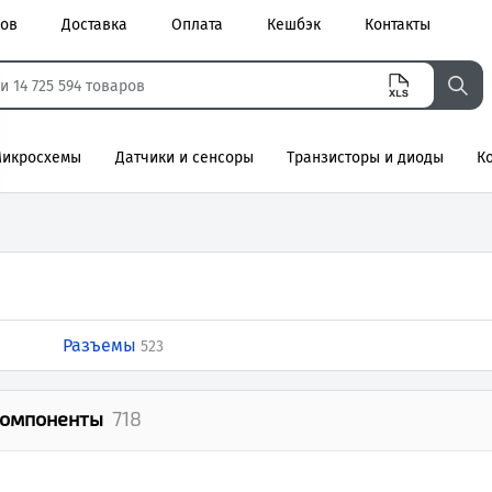
ров
Доставка
Оплата
Кешбэк
Контакты
икросхемы
Датчики и сенсоры
Транзисторы и диоды
К
агнитные
Разъемы
523
компоненты
718