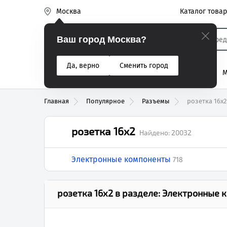
Каталог това
Москва
Эиком
Ваш город Москва?
Да, верно
Сменить город
% Акции
Разъемы
Реле
Вентиляторы
М
Реле электром
Главная
Популярное
Разъемы
розетка 16х2
розетка 16х2
Найдено:
20032
Электронные компоненты
718
розетка 16х2
в разделе:
Электронные 