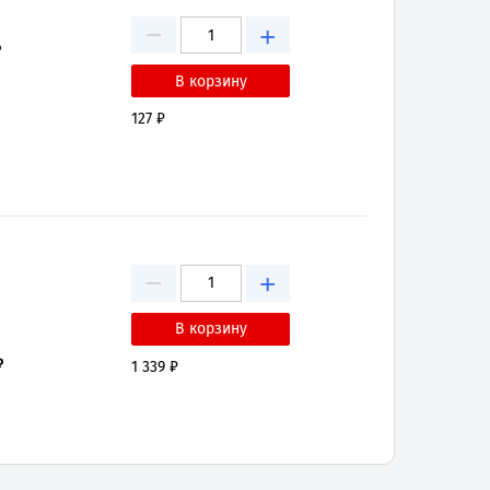
−
+
₽
127 ₽
−
+
₽
1 339 ₽