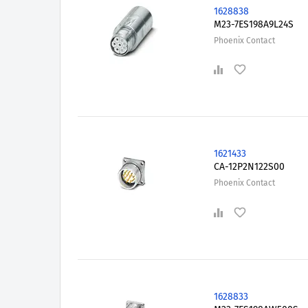
1628838
M23-7ES198A9L24S
Phoenix Contact
1621433
CA-12P2N122S00
Phoenix Contact
1628833