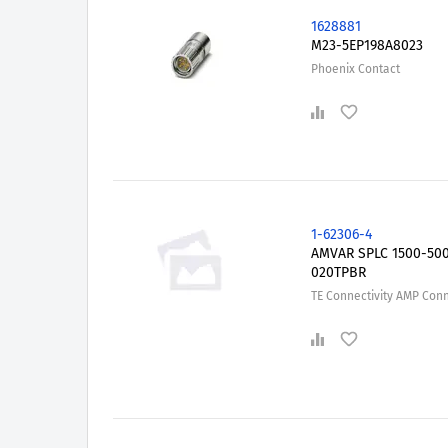
1628881
M23-5EP198A8023
Phoenix Contact
1-62306-4
AMVAR SPLC 1500-50
020TPBR
TE Connectivity AMP Con