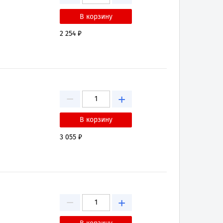
2 254 ₽
−
+
3 055 ₽
−
+