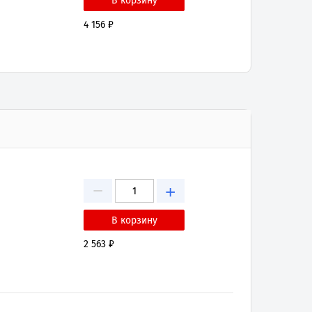
4 156 ₽
−
+
2 563 ₽