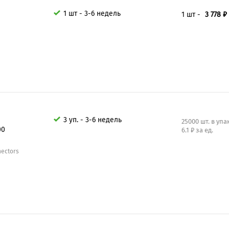
1 шт - 3-6 недель
1 шт -
3 778 ₽
3 уп. - 3-6 недель
25000 шт. в уп
00
6.1 ₽ за ед.
nectors