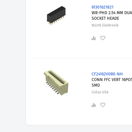
61301621821
WR-PHD 2.54 MM DUA
SOCKET HEADE
Würth Elektronik
CF24162V0R0-NH
CONN FFC VERT 16PO
SMD
Cvilux USA