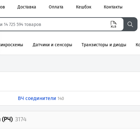
ров
Доставка
Оплата
Кешбэк
Контакты
икросхемы
Датчики и сенсоры
Транзисторы и диоды
К
агнитные
ВЧ соединители
140
 (РЧ)
3174