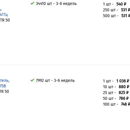
34410 шт - 3-6 недель
1 шт -
540 ₽
,
250 шт -
531 
4ГГц
500 шт -
531 
TR 50
тель,
7992 шт - 3-6 недель
1 шт -
1 036 ₽
375В
10 шт -
880 ₽
TR 50
25 шт -
825 ₽
50 шт -
786 ₽
100 шт -
748 