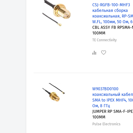
CSJ-RGFB-100-MHF3
кабельная сборка
коаксиальная, RP-SM
W.FL, 100мм, 50 Ом, 6
CBL ASSY FB RPSMA
100MM
TE Connectivity
W9037BD0100
коаксиальный кабель
SMA to IPEX MHF4, 10
Ом, 8 ГГц
JUMPER RP SMA-F-IP
100MM
Pulse Electronics