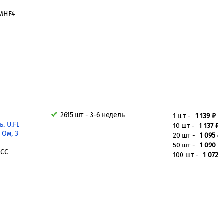
MHF4
2615 шт - 3-6 недель
1 шт -
1 139 ₽
, U.FL
10 шт -
1 137 
 Ом, 3
20 шт -
1 095 
50 шт -
1 090
MCC
100 шт -
1 072