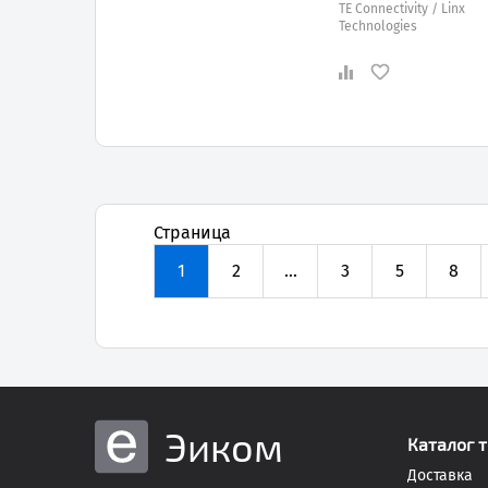
TE Connectivity / Linx
Technologies
Страница
1
2
...
3
5
8
Эиком
Каталог 
Доставка