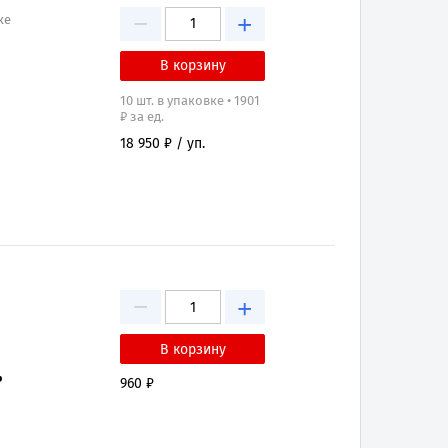
−
+
ке
10 шт. в упаковке • 1901
₽ за ед.
18 950 ₽ / уп.
−
+
₽
960 ₽