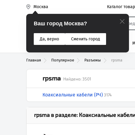
Каталог това
Москва
Эиком
Ваш город Москва?
Да, верно
Сменить город
% Акции
Разъемы
Реле
Вентиляторы
М
Реле электром
Главная
Популярное
Разъемы
rpsma
rpsma
Найдено:
3501
Коаксиальные кабели (РЧ)
3174
rpsma
в разделе:
Коаксиальные кабели