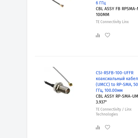
6 ГГц
CBL ASSY FB RPSMA-
100MM
TE Connectivity Linx
CSI-RSFB-100-UFFR
коаксиальный кабель
(UMCC) to RP-SMA, 50
ГГц, 100.00мм
CBL ASSY RP-SMA-U
3.937"
TE Connectivity / Linx
Technologies