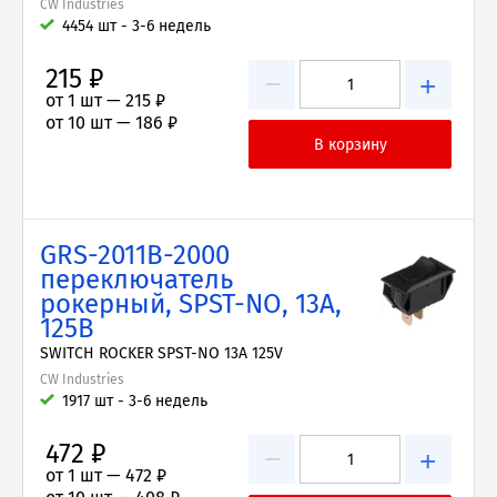
CW Industries
4454 шт - 3-6 недель
215 ₽
−
+
от 1 шт —
215 ₽
от 10 шт —
186 ₽
GRS-2011B-2000
переключатель
рокерный, SPST-NO, 13А,
125В
SWITCH ROCKER SPST-NO 13A 125V
CW Industries
1917 шт - 3-6 недель
472 ₽
−
+
от 1 шт —
472 ₽