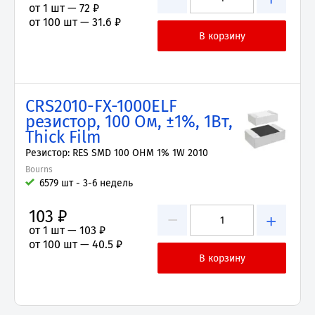
от 1 шт —
72 ₽
от 100 шт —
31.6 ₽
CRS2010-FX-1000ELF
резистор, 100 Ом, ±1%, 1Вт,
Thick Film
Резистор: RES SMD 100 OHM 1% 1W 2010
Bourns
6579 шт - 3-6 недель
103 ₽
−
+
от 1 шт —
103 ₽
от 100 шт —
40.5 ₽