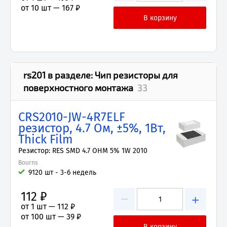
от 10 шт —
167 ₽
rs201
в разделе:
Чип резисторы для
поверхностного монтажа
33
CRS2010-JW-4R7ELF
резистор, 4.7 Ом, ±5%, 1Вт,
Thick Film
Резистор: RES SMD 4.7 OHM 5% 1W 2010
Bourns
9120 шт - 3-6 недель
112 ₽
−
+
от 1 шт —
112 ₽
от 100 шт —
39 ₽