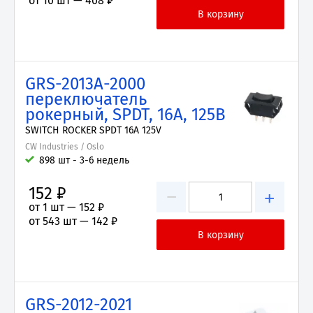
от 10 шт —
408 ₽
GRS-2013A-2000
переключатель
рокерный, SPDT, 16А, 125В
SWITCH ROCKER SPDT 16A 125V
CW Industries / Oslo
898 шт - 3-6 недель
152 ₽
−
+
от 1 шт —
152 ₽
от 543 шт —
142 ₽
GRS-2012-2021