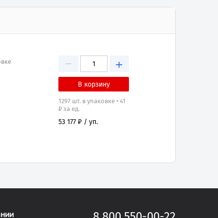
−
+
овке
1297 шт. в упаковке • 41
₽ за ед.
53 177 ₽ / уп.
ании
8 800 550-00-22