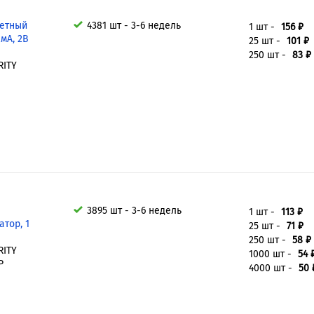
тетный
4381 шт - 3-6 недель
1 шт -
156 ₽
2мА, 2В
25 шт -
101 ₽
250 шт -
83 ₽
RITY
3895 шт - 3-6 недель
1 шт -
113 ₽
тор, 1
25 шт -
71 ₽
250 шт -
58 ₽
RITY
1000 шт -
54 
P
4000 шт -
50 