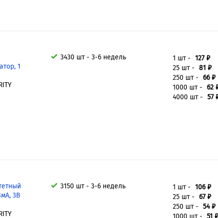
3430 шт - 3-6 недель
1 шт -
127 ₽
тор, 1
25 шт -
81 ₽
250 шт -
66 ₽
RITY
1000 шт -
62 
O
4000 шт -
57 
тетный
3150 шт - 3-6 недель
1 шт -
106 ₽
8мА, 3В
25 шт -
67 ₽
250 шт -
54 ₽
RITY
1000 шт -
51 