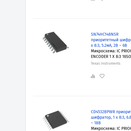
SN74HC148NSR
приоритетный шифра
x 8:3, 5.2мА, 2В ~ 6В
Микросхема: IC PRIO
ENCODER 1 X 8:3 16S
Texas Instruments
CD4532BPWR приори
шифратор, 1 x 8:3, 6.
~ 18В
Микросхема: IC PRIO