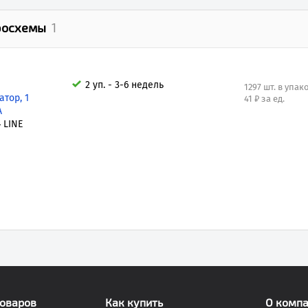
росхемы
1
2 уп. - 3-6 недель
1297 шт. в упак
тор, 1
41 ₽ за ед.
А
 LINE
товаров
Как купить
О комп