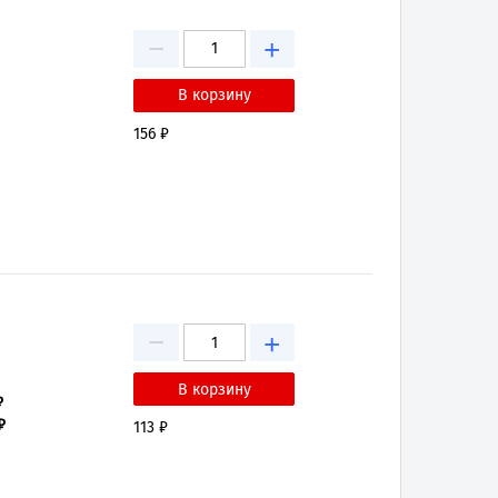
−
+
156 ₽
−
+
₽
₽
113 ₽