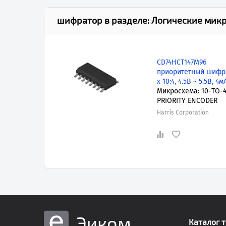
шифратор
в разделе:
Логические мик
CD74HCT147M96
приоритетный шифра
x 10:4, 4.5В ~ 5.5В, 4м
Микросхема: 10-TO-4
PRIORITY ENCODER
Harris Corporation
Эиком
Каталог 