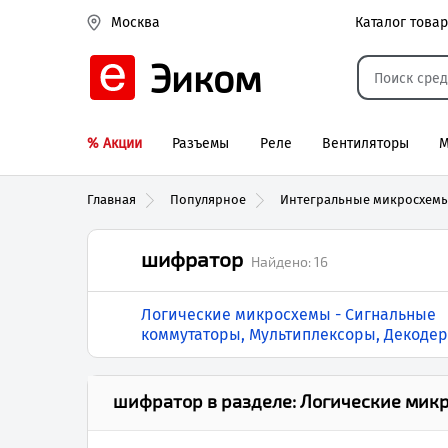
Каталог това
Москва
Эиком
% Акции
Разъемы
Реле
Вентиляторы
М
Реле электром
Главная
Популярное
Интегральные микросхем
шифратор
Найдено:
16
Логические микросхемы - Сигнальные
коммутаторы, Мультиплексоры, Декоде
шифратор
в разделе:
Логические микр