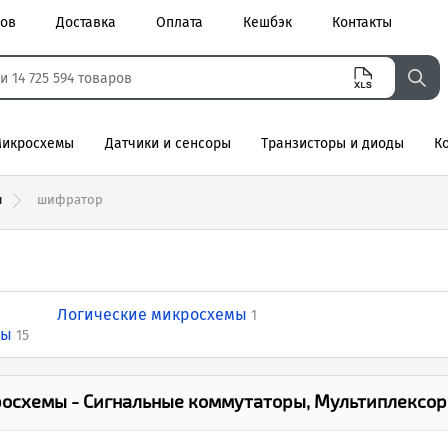
ров
Доставка
Оплата
Кешбэк
Контакты
икросхемы
Датчики и сенсоры
Транзисторы и диоды
К
агнитные
ы
шифратор
Логические микросхемы
1
ры
15
осхемы - Сигнальные коммутаторы, Мультиплексор