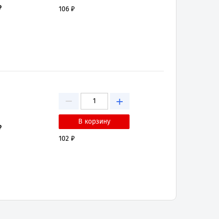
₽
106 ₽
−
+
₽
102 ₽