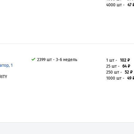
4000 шт -
47 
2399 шт - 3-6 недель
1 шт -
102 ₽
тор, 1
25 шт -
64 ₽
250 шт -
52 ₽
RITY
1000 шт -
49 