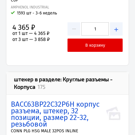
CUP
AMPHENOL INDUSTRIAL
1593 шт - 3-6 недель
4 365 ₽
−
+
от 1 шт —
4 365 ₽
от 3 шт —
3 858 ₽
штекер
в разделе:
Круглые разъемы -
Корпуса
175
BACC63BP22C32P6H корпус
разъема, штекер, 32
позиции, размер 22-32,
резьбовой
CONN PLG HSG MALE 32POS INLINE