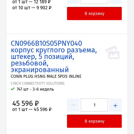
от 1 шт —
12 189 ₽
от 10 шт —
9 902 ₽
CN0966B10S05PNY040
корпус круглого разъема,
штекер, 5 позиций,
резьбовой,
экранированный
CONN PLUG HSNG MALE 5POS INLINE
CINCH CONNECTIVITY SOLUTIONS
747 шт - 3-6 недель
45 596 ₽
−
+
от 1 шт —
45 596 ₽