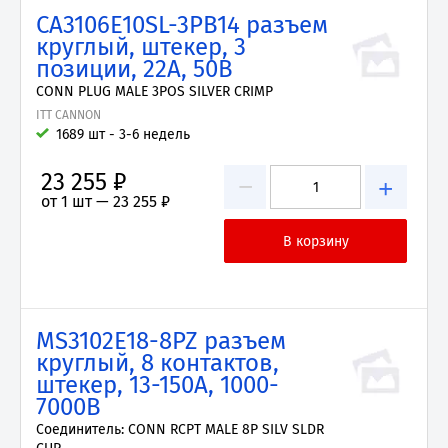
CA3106E10SL-3PB14 разъем
круглый, штекер, 3
позиции, 22А, 50В
CONN PLUG MALE 3POS SILVER CRIMP
ITT CANNON
1689 шт - 3-6 недель
23 255 ₽
−
+
от 1 шт —
23 255 ₽
MS3102E18-8PZ разъем
круглый, 8 контактов,
штекер, 13-150А, 1000-
7000В
Соединитель: CONN RCPT MALE 8P SILV SLDR