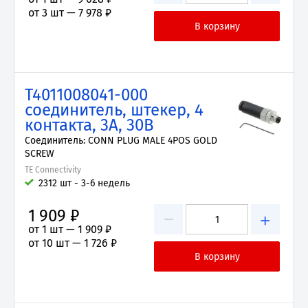
от 3 шт —
7 978 ₽
T4011008041-000
соединитель, штекер, 4
контакта, 3А, 30В
Соединитель: CONN PLUG MALE 4POS GOLD
SCREW
TE Connectivity
2312 шт - 3-6 недель
1 909 ₽
−
+
от 1 шт —
1 909 ₽
от 10 шт —
1 726 ₽