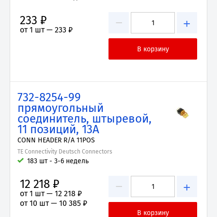
233 ₽
−
+
от 1 шт —
233 ₽
732-8254-99
прямоугольный
соединитель, штыревой,
11 позиций, 13А
CONN HEADER R/A 11POS
TE Connectivity Deutsch Connectors
183 шт - 3-6 недель
12 218 ₽
−
+
от 1 шт —
12 218 ₽
от 10 шт —
10 385 ₽