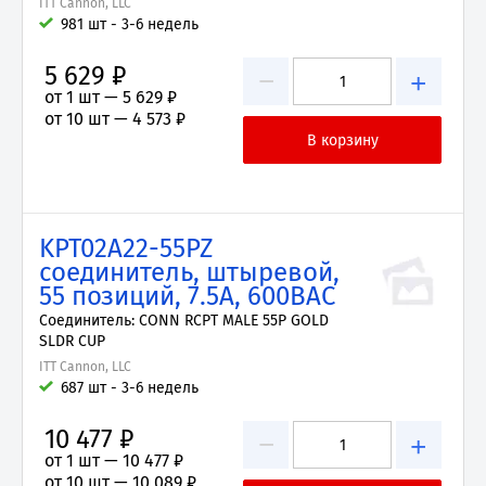
ITT Cannon, LLC
981 шт - 3-6 недель
5 629 ₽
−
+
от 1 шт —
5 629 ₽
от 10 шт —
4 573 ₽
KPT02A22-55PZ
соединитель, штыревой,
55 позиций, 7.5А, 600ВAC
Соединитель: CONN RCPT MALE 55P GOLD
SLDR CUP
ITT Cannon, LLC
687 шт - 3-6 недель
10 477 ₽
−
+
от 1 шт —
10 477 ₽
от 10 шт —
10 089 ₽