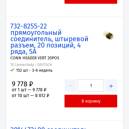
732-8255-22
прямоугольный
соединитель, штыревой
разъем, 20 позиций, 4
ряда, 5А
CONN HEADER VERT 20POS
TE Connectivity / DEUTSCH
152 шт - 3-6 недель
9 778 ₽
−
+
от 1 шт —
9 778 ₽
от 10 шт —
8 612 ₽