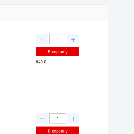
−
+
840 ₽
−
+