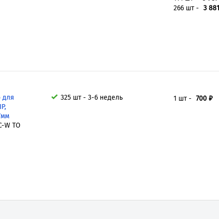
266 шт -
3 881
 для
325 шт - 3-6 недель
1 шт -
700 ₽
P,
7мм
C-W TO