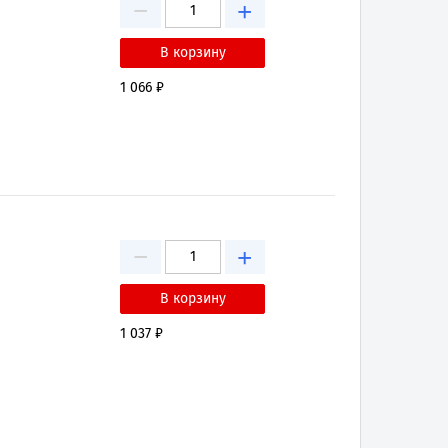
−
+
1 066 ₽
−
+
1 037 ₽