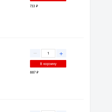
733 ₽
−
+
887 ₽