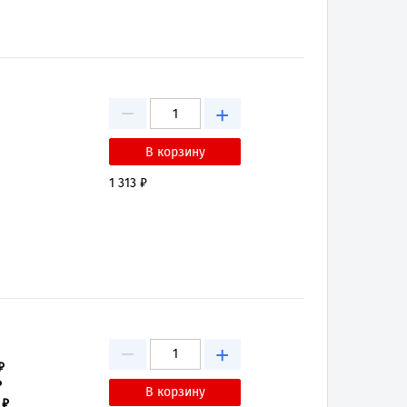
−
+
1 313 ₽
−
+
₽
₽
 ₽