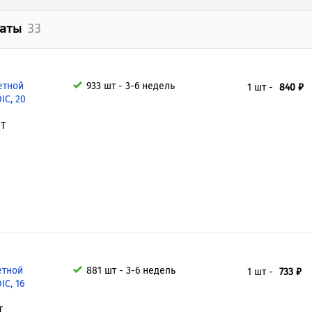
латы
33
етной
933 шт - 3-6 недель
1 шт -
840 ₽
IC, 20
MT
етной
881 шт - 3-6 недель
1 шт -
733 ₽
IC, 16
T