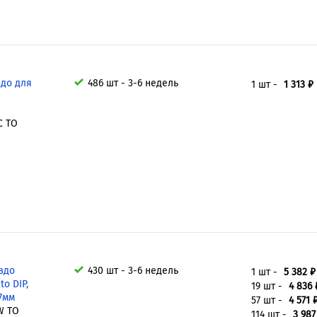
здо для
486 шт - 3-6 недель
1 шт -
1 313 ₽
C TO
здо
430 шт - 3-6 недель
1 шт -
5 382 ₽
o DIP,
19 шт -
4 836 
27мм
57 шт -
4 571 
W TO
114 шт -
3 987