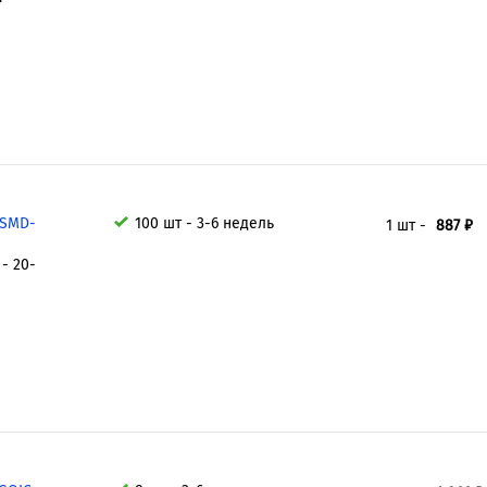
 SMD-
100 шт - 3-6 недель
1 шт -
887 ₽
- 20-