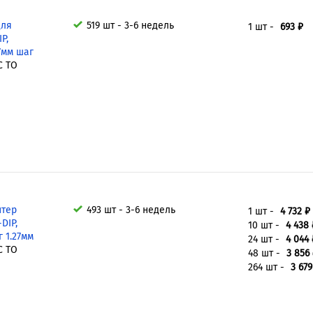
для
519 шт - 3-6 недель
1 шт -
693 ₽
P,
27мм шаг
C TO
птер
493 шт - 3-6 недель
1 шт -
4 732 ₽
DIP,
10 шт -
4 438 
г 1.27мм
24 шт -
4 044 
C TO
48 шт -
3 856
264 шт -
3 679