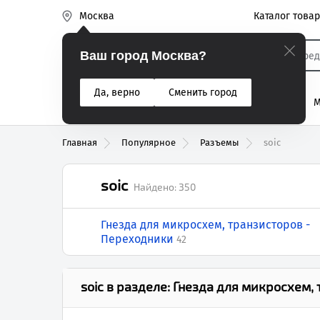
Каталог това
Москва
Эиком
Ваш город Москва?
Да, верно
Сменить город
% Акции
Разъемы
Реле
Вентиляторы
М
Реле электром
Главная
Популярное
Разъемы
soic
soic
Найдено:
350
Гнезда для микросхем, транзисторов -
Переходники
42
soic
в разделе:
Гнезда для микросхем,