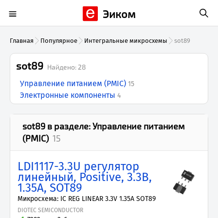
Эиком
Главная
Популярное
Интегральные микросхемы
sot89
sot89
Найдено:
28
Управление питанием (PMIC)
15
Электронные компоненты
4
sot89
в разделе:
Управление питанием
(PMIC)
15
LDI1117-3.3U регулятор
линейный, Positive, 3.3В,
1.35А, SOT89
Микросхема: IC REG LINEAR 3.3V 1.35A SOT89
DIOTEC SEMICONDUCTOR