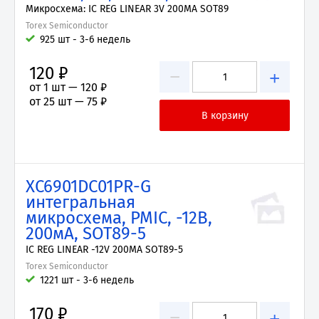
Микросхема: IC REG LINEAR 3V 200MA SOT89
Torex Semiconductor
925 шт - 3-6 недель
120 ₽
−
+
от 1 шт —
120 ₽
от 25 шт —
75 ₽
XC6901DC01PR-G
интегральная
микросхема, PMIC, -12В,
200мА, SOT89-5
IC REG LINEAR -12V 200MA SOT89-5
Torex Semiconductor
1221 шт - 3-6 недель
170 ₽
−
+