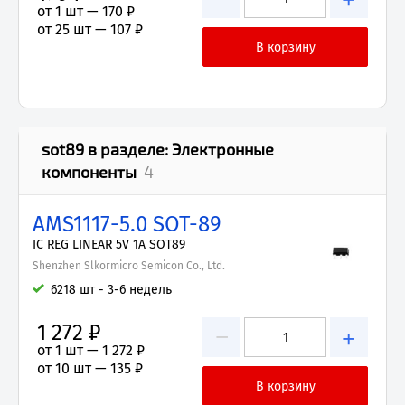
от 1 шт —
170 ₽
от 25 шт —
107 ₽
sot89
в разделе:
Электронные
компоненты
4
AMS1117-5.0 SOT-89
IC REG LINEAR 5V 1A SOT89
Shenzhen Slkormicro Semicon Co., Ltd.
6218 шт - 3-6 недель
1 272 ₽
−
+
от 1 шт —
1 272 ₽
от 10 шт —
135 ₽