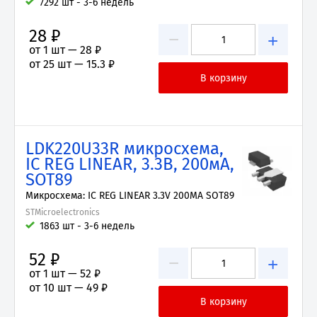
7292 шт - 3-6 недель
28 ₽
−
+
от 1 шт —
28 ₽
от 25 шт —
15.3 ₽
LDK220U33R микросхема,
IC REG LINEAR, 3.3В, 200мА,
SOT89
Микросхема: IC REG LINEAR 3.3V 200MA SOT89
STMicroelectronics
1863 шт - 3-6 недель
52 ₽
−
+
от 1 шт —
52 ₽
от 10 шт —
49 ₽